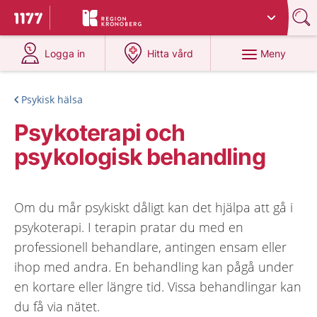
Du har valt region
Kronoberg
.
Till startsidan för 1177
på 1177.se
på 1177.se
Meny
Logga in
Hitta vård
Psykisk hälsa
Psykoterapi och
psykologisk behandling
Om du mår psykiskt dåligt kan det hjälpa att gå i
psykoterapi. I terapin pratar du med en
professionell behandlare, antingen ensam eller
ihop med andra. En behandling kan pågå under
en kortare eller längre tid. Vissa behandlingar kan
du få via nätet.