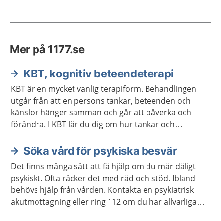
Mer på 1177.se
KBT, kognitiv beteendeterapi
KBT är en mycket vanlig terapiform. Behandlingen
utgår från att en persons tankar, beteenden och
känslor hänger samman och går att påverka och
förändra. I KBT lär du dig om hur tankar och
beteenden fungerar och hur du kan förändra dem.
Söka vård för psykiska besvär
Det finns många sätt att få hjälp om du mår dåligt
psykiskt. Ofta räcker det med råd och stöd. Ibland
behövs hjälp från vården. Kontakta en psykiatrisk
akutmottagning eller ring 112 om du har allvarliga
självmordstankar eller självmordsplaner.