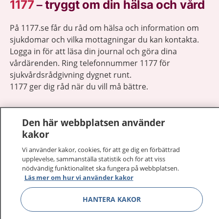
1177
–
tryggt om din hälsa och vård
På 1177.se får du råd om hälsa och information om
sjukdomar och vilka mottagningar du kan kontakta.
Logga in för att läsa din journal och göra dina
vårdärenden. Ring telefonnummer 1177 för
sjukvårdsrådgivning dygnet runt.
1177 ger dig råd när du vill må bättre.
Den här webbplatsen använder
kakor
Visa inn
Vi använder kakor, cookies, för att ge dig en förbättrad
1177 på flera språk
upplevelse, sammanställa statistik och för att viss
nödvändig funktionalitet ska fungera på webbplatsen.
Visa inn
Läs mer om hur vi använder kakor
Om 1177
HANTERA KAKOR
Visa inn
Kontakt