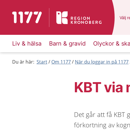
Till startsidan för 1177
Du ha
Välj
e
r
Liv & hälsa
Barn & gravid
Olyckor & sk
Du är här:
Start
Om 1177
När du loggar in på 1177
KBT via 
Det går att få KBT 
förkortning av kogn