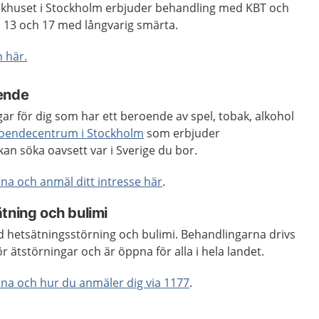
jukhuset i Stockholm erbjuder behandling med KBT och
n 13 och 17 med långvarig smärta.
 här.
ende
ar för dig som har ett beroende av spel, tobak, alkohol
oendecentrum i Stockholm
som erbjuder
an söka oavsett var i Sverige du bor.
a och anmäl ditt intresse här
.
tning och bulimi
d hetsätningsstörning och bulimi. Behandlingarna drivs
 ätstörningar och är öppna för alla i hela landet.
na och hur du anmäler dig via 1177
.