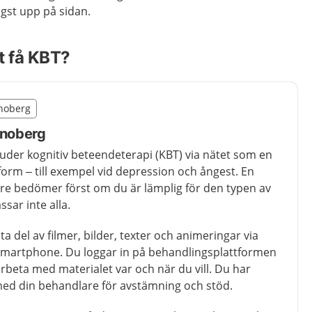
ögst upp på sidan.
tt få KBT?
illägget från region Kronoberg
onoberg
egion Kronoberg
onoberg
der kognitiv beteendeterapi (KBT) via nätet som en
form – till exempel vid depression och ångest. En
re bedömer först om du är lämplig för den typen av
ssar inte alla.
ta del av filmer, bilder, texter och animeringar via
r smartphone. Du loggar in på behandlingsplattformen
arbeta med materialet var och när du vill. Du har
ed din behandlare för avstämning och stöd.