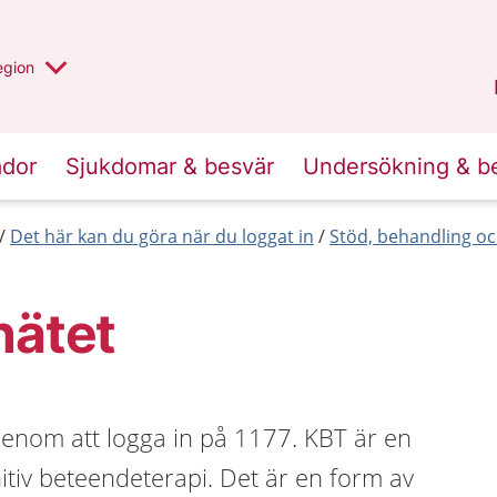
r valt region
n annan
egion
Kronoberg
.
ador
Sjukdomar & besvär
Undersökning & b
Det här kan du göra när du loggat in
Stöd, behandling oc
nätet
genom att logga in på 1177. KBT är en
itiv beteendeterapi. Det är en form av