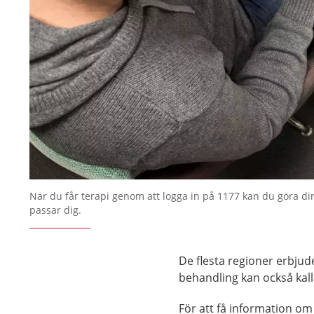
När du får terapi genom att logga in på 1177 kan du göra di
passar dig.
De flesta regioner erbju
behandling kan också kall
För att få information om v