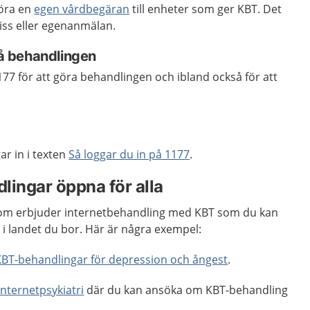
göra en
egen vårdbegäran
till enheter som ger KBT. Det
iss eller egenanmälan.
 få behandlingen
77 för att göra behandlingen och ibland också för att
r in i texten
Så loggar du in på 1177
.
lingar öppna för alla
 som erbjuder internetbehandling med KBT som du kan
r i landet du bor. Här är några exempel:
KBT-behandlingar för depression och ångest
.
Internetpsykiatri
där du kan ansöka om KBT-behandling