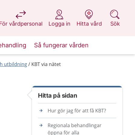
på 1177.se
på 1177.se
på 1177.se
på 1177.se
För vårdpersonal
Logga in
Hitta vård
Sök
ehandling
Så fungerar vården
h utbildning
KBT via nätet
Hitta på sidan
Hur gör jag för att få KBT?
Regionala behandlingar
öppna för alla