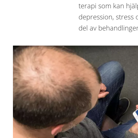
terapi som kan hjä
depression, stress 
del av behandlingen