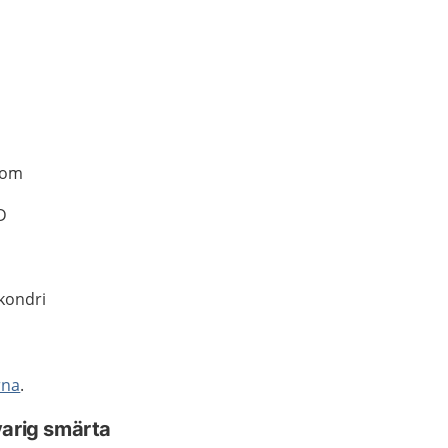
rom
D
kondri
rna
.
varig smärta