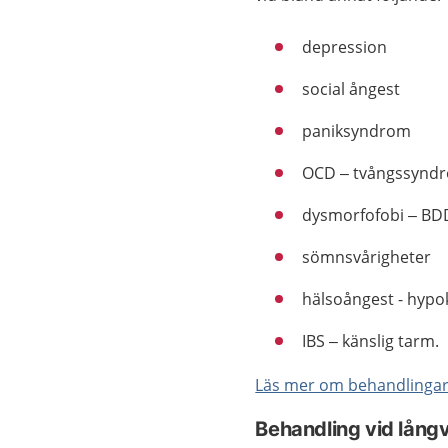
depression
social ångest
paniksyndrom
OCD – tvångssynd
dysmorfofobi – BD
sömnsvårigheter
hälsoångest - hypo
IBS – känslig tarm.
Läs mer om behandlinga
Behandling vid lång