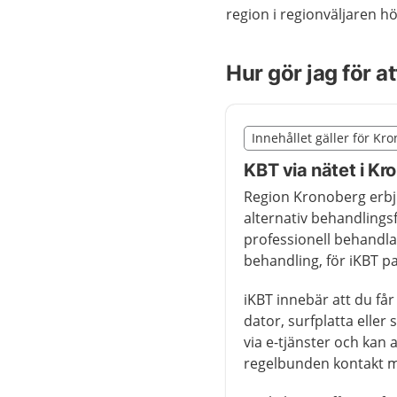
region i regionväljaren h
Hur gör jag för a
Slut på det regionala t
Innehållet gäller för Kr
Nedan innehåll gäller r
KBT via nätet i Kr
Region Kronoberg erbju
alternativ behandlings
professionell behandla
behandling, för iKBT pa
iKBT innebär att du får 
dator, surfplatta elle
via e-tjänster och kan 
regelbunden kontakt m