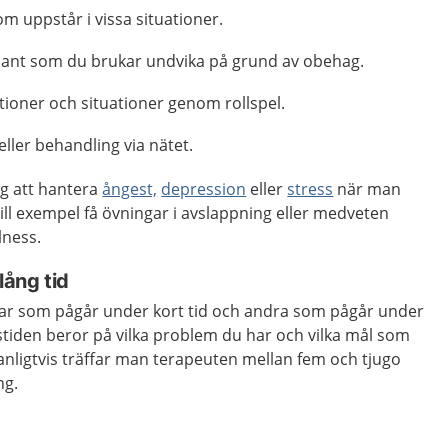
om uppstår i vissa situationer.
dant som du brukar undvika på grund av obehag.
tioner och situationer genom rollspel.
 eller behandling via nätet.
sig att hantera
ångest,
depression
eller
stress
när man
till exempel få övningar i avslappning eller medveten
lness.
lång tid
ar som pågår under kort tid och andra som pågår under
stiden beror på vilka problem du har och vilka mål som
anligtvis träffar man terapeuten mellan fem och tjugo
ng.