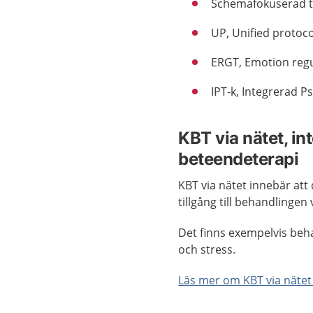
Schemafokuserad t
UP, Unified protoco
ERGT, Emotion regu
IPT-k, Integrerad P
KBT via nätet, in
beteendeterapi
KBT via nätet innebär att 
tillgång till behandlingen 
Det finns exempelvis beh
och stress.
Läs mer om KBT via nätet 