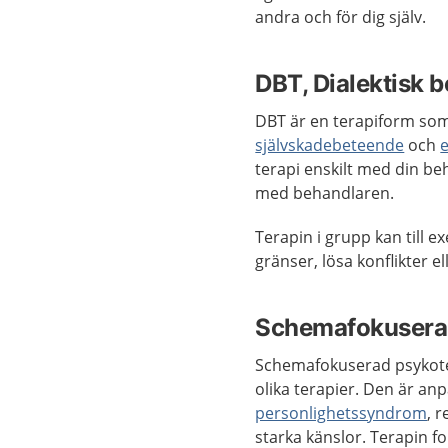
andra och för dig själv.
DBT, Dialektisk 
DBT är en terapiform som 
självskadebeteende
och
terapi enskilt med din be
med behandlaren.
Terapin i grupp kan till e
gränser, lösa konflikter e
Schemafokuserad
Schemafokuserad psykote
olika terapier. Den är a
personlighetssyndrom
, 
starka känslor. Terapin 