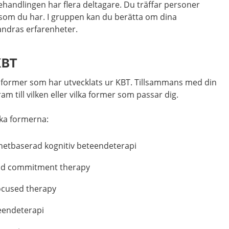
ehandlingen har flera deltagare. Du träffar personer
som du har. I gruppen kan du berätta om dina
andras erfarenheter.
KBT
apiformer som har utvecklats ur KBT. Tillsammans med din
 till vilken eller vilka former som passar dig.
ika formerna:
rnetbaserad kognitiv beteendeterapi
nd commitment therapy
ocused therapy
teendeterapi