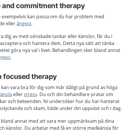
 and commitment therapy
m exempelvis kan passa om du har problem med
de eller
ångest
.
göra dig av med oönskade tankar eller känslor, får du i
 acceptera och hantera dem. Detta nya sätt att tänka
edvetet göra nya val i livet. Behandlingen sker bland annat
lness
.
 focused therapy
 kan vara bra för dig som mår dåligt på grund av höga
känsla
eller
stress
. Du och din behandlare pratar om
kar och beteenden. Ni undersöker hur du har hanterat
isslyckande och skam, både under din uppväxt och i dag.
u bland annat med att vara mer uppmärksam på dina
h känslor. Du arbetar med få en större medkänsla för