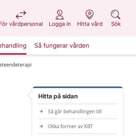
på 1177.se
på 1177.se
på 1177.se
på 1177.se
För vårdpersonal
Logga in
Hitta vård
Sök
ehandling
Så fungerar vården
beteendeterapi
Hitta på sidan
Så går behandlingen till
Olika former av KBT