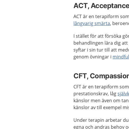
ACT, Acceptance
ACT är en terapiform so
långvarig smärta
, beroen
I stället för att försöka 
behandlingen lära dig att
syftar i sin tur till att m
genom övningar i
mindfu
CFT, Compassion
CFT är en terapiform som
prestationskrav, låg
själv
känslor men även om tan
känslor av till exempel m
Under terapin arbetar d
egna och andras behov oc