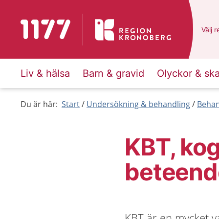
Till startsidan för 1177
Du ha
Välj
e
r
Liv & hälsa
Barn & gravid
Olyckor & sk
Du är här:
Start
Undersökning & behandling
Behan
KBT, kog
beteend
KBT är en mycket v