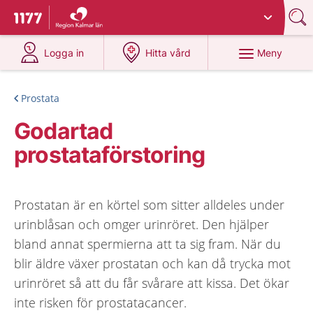
Du har valt region
Kalmar län
.
Till startsidan för 1177
på 1177.se
på 1177.se
Meny
Logga in
Hitta vård
Prostata
Godartad
prostataförstoring
Prostatan är en körtel som sitter alldeles under
urinblåsan och omger urinröret. Den hjälper
bland annat spermierna att ta sig fram. När du
blir äldre växer prostatan och kan då trycka mot
urinröret så att du får svårare att kissa. Det ökar
inte risken för prostatacancer.