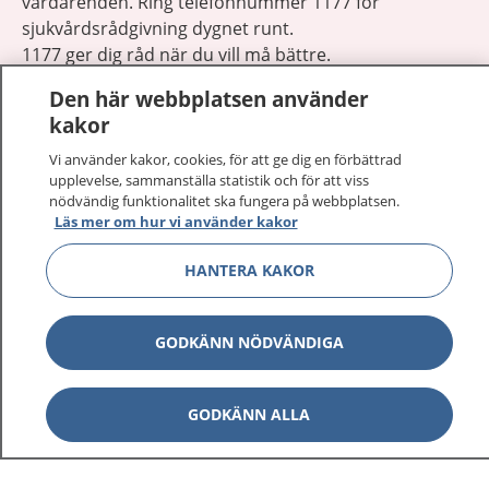
vårdärenden. Ring telefonnummer 1177 för
sjukvårdsrådgivning dygnet runt.
1177 ger dig råd när du vill må bättre.
Den här webbplatsen använder
kakor
Vi använder kakor, cookies, för att ge dig en förbättrad
upplevelse, sammanställa statistik och för att viss
Visa inn
1177 på flera språk
nödvändig funktionalitet ska fungera på webbplatsen.
Läs mer om hur vi använder kakor
Visa inn
Om 1177
HANTERA KAKOR
Visa inn
Kontakt
GODKÄNN NÖDVÄNDIGA
Behandling av personuppgifter
GODKÄNN ALLA
Hantering av kakor