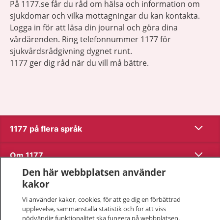
På 1177.se får du råd om hälsa och information om
sjukdomar och vilka mottagningar du kan kontakta.
Logga in för att läsa din journal och göra dina
vårdärenden. Ring telefonnummer 1177 för
sjukvårdsrådgivning dygnet runt.
1177 ger dig råd när du vill må bättre.
Visa inn
1177 på flera språk
Visa inn
Om 1177
Den här webbplatsen använder
Visa inn
Kontakt
kakor
Vi använder kakor, cookies, för att ge dig en förbättrad
upplevelse, sammanställa statistik och för att viss
Behandling av personuppgifter
nödvändig funktionalitet ska fungera på webbplatsen.