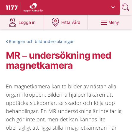
Du har valt region
Kalmar län
.
Till startsidan för 1177
på 1177.se
på 1177.se
Meny
Logga in
Hitta vård
Röntgen och bildundersökningar
MR – undersökning med
magnetkamera
En magnetkamera kan ta bilder av nästan alla
organ i kroppen. Bilderna hjälper läkaren att
upptäcka sjukdomar, se skador och följa upp
behandlingar. En MR-undersökning är inte farlig
och gör inte ont, men det kan kännas lite
obehagligt att ligga stilla i magnetkameran när