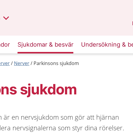
lt region
nan
n
Kalmar län
.
ador
Sjukdomar & besvär
Undersökning & b
erver
Nerver
Parkinsons sjukdom
ons sjukdom
 är en nervsjukdom som gör att hjärnan
llera nervsignalerna som styr dina rörelser.