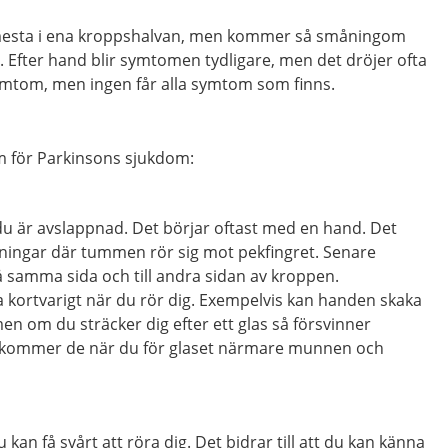
 mesta i ena kroppshalvan, men kommer så småningom
 Efter hand blir symtomen tydligare, men det dröjer ofta
 symtom, men ingen får alla symtom som finns.
m för Parkinsons sjukdom:
du är avslappnad. Det börjar oftast med en hand. Det
kningar där tummen rör sig mot pekfingret. Senare
på samma sida och till andra sidan av kroppen.
 kortvarigt när du rör dig. Exempelvis kan handen skaka
men om du sträcker dig efter ett glas så försvinner
rkommer de när du för glaset närmare munnen och
 kan få svårt att röra dig. Det bidrar till att du kan känna