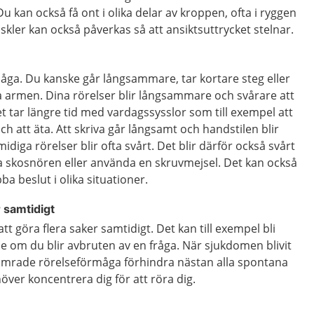
u kan också få ont i olika delar av kroppen, ofta i ryggen
skler kan också påverkas så att ansiktsuttrycket stelnar.
måga.
Du kanske går långsammare, tar kortare steg eller
a armen. Dina rörelser blir långsammare och svårare att
et tar längre tid med vardagssysslor som till exempel att
ch att äta. Att skriva går långsamt och handstilen blir
idiga rörelser blir ofta svårt. Det blir därför också svårt
a skosnören eller använda en skruvmejsel. Det kan också
bba beslut i olika situationer.
r samtidigt
 att göra flera saker samtidigt. Det kan till exempel bli
else om du blir avbruten av en fråga. När sjukdomen blivit
ämrade rörelseförmåga förhindra nästan alla spontana
över koncentrera dig för att röra dig.