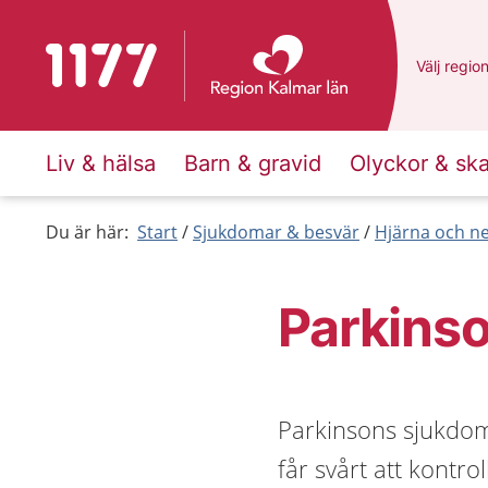
Till startsidan för 1177
Du har va
Välj
en an
regio
Liv & hälsa
Barn & gravid
Olyckor & sk
Du är här:
Start
Sjukdomar & besvär
Hjärna och n
Parkins
Parkinsons sjukdom
får svårt att kontro