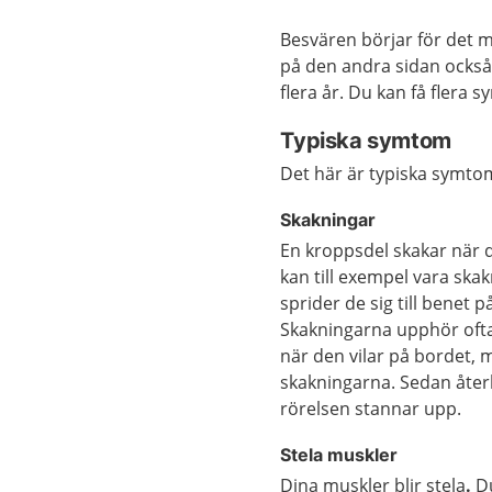
Besvären börjar för det
på den andra sidan också.
flera år. Du kan få flera
Typiska symtom
Det här är typiska symto
Skakningar
En kroppsdel skakar när 
kan till exempel vara ska
sprider de sig till benet 
Skakningarna upphör ofta
när den vilar på bordet, 
skakningarna. Sedan åte
rörelsen stannar upp.
Stela muskler
Dina muskler blir stela
.
Du