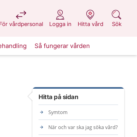
på 1177.se
på 1177.se
på 1177.se
på 1177.se
För vårdpersonal
Logga in
Hitta vård
Sök
ehandling
Så fungerar vården
Hitta på sidan
Symtom
När och var ska jag söka vård?