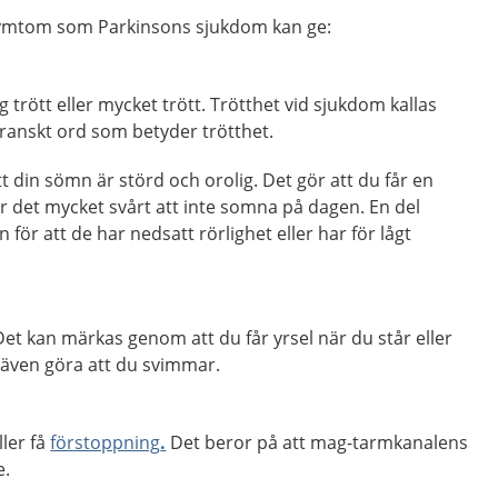
symtom som Parkinsons sjukdom kan ge:
ig trött eller mycket trött. Trötthet vid sjukdom kallas
franskt ord som betyder trötthet.
t din sömn är störd och orolig. Det gör att du får en
r det mycket svårt att inte somna på dagen. En del
 för att de har nedsatt rörlighet eller har för lågt
Det kan märkas genom att du får yrsel när du står eller
n även göra att du svimmar.
ller få
förstoppning
.
Det beror på att mag-tarmkanalens
e.