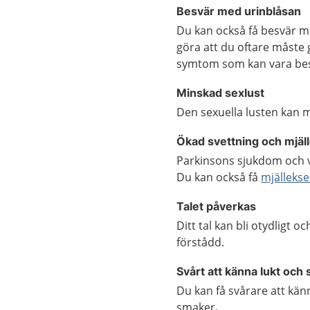
Besvär med urinblåsan
Du kan också få besvär me
göra att du oftare måste g
symtom som kan vara be
Minskad sexlust
Den sexuella lusten kan m
Ökad svettning och mjä
Parkinsons sjukdom och vi
Du kan också få
mjälleks
Talet påverkas
Ditt tal kan bli otydligt o
förstådd.
Svårt att känna lukt och
Du kan få svårare att kän
smaker
.