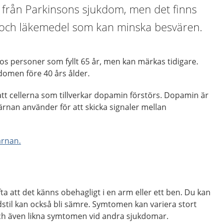
sk från Parkinsons sjukdom, men det finns
 och läkemedel som kan minska besvären.
s personer som fyllt 65 år, men kan märkas tidigare.
kdomen före 40 års ålder.
tt cellerna som tillverkar dopamin förstörs. Dopamin är
rnan använder för att skicka signaler mellan
ärnan.
a att det känns obehagligt i en arm eller ett ben. Du kan
dstil kan också bli sämre. Symtomen kan variera stort
 och även likna symtomen vid andra sjukdomar.