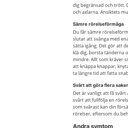
dig begränsad och trött. D
och axlarna. Ansiktets mu
Sämre rörelseförmåga
Du får sämre rörelseför
slutar att svänga med en
sätta igång. Det gör att d
klä dig, borsta tänderna o
mindre. Allt som kräver sm
att knäppa knappar, knyt
ta längre tid att fatta sna
Svårt att göra flera sake
Det är vanligt att få svårt
svårt att fullfölja en rör
som svårast kan din förs
rörelser, eftersom du beh
Andra symtom