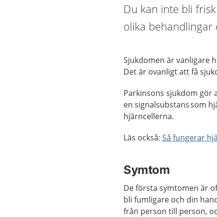
Du kan inte bli fri
olika behandlingar
Sjukdomen är vanligare ho
Det är ovanligt att få sju
Parkinsons sjukdom gör a
en signalsubstans som hjä
hjärncellerna.
Läs också:
Så fungerar hj
Symtom
De första symtomen är oft
bli fumligare och din han
från person till person,