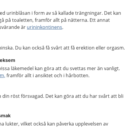
d urinblåsan i form av så kallade trängningar. Det kan
å på toaletten, framför allt på nätterna. Ett annat
svärande är
urininkontinens
.
inska. Du kan också få svårt att få erektion eller orgasm.
lleksem
ssa läkemedel kan göra att du svettas mer än vanligt.
em,
framför allt i ansiktet och i hårbotten.
ch din röst försvagad. Det kan göra att du har svårt att bli
 smak
na lukter, vilket också kan påverka upplevelsen av