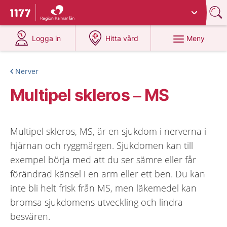
Du har valt region
Kalmar län
.
Till startsidan för 1177
på 1177.se
på 1177.se
Meny
Logga in
Hitta vård
Nerver
Multipel skleros – MS
Multipel skleros, MS, är en sjukdom i nerverna i
hjärnan och ryggmärgen. Sjukdomen kan till
exempel börja med att du ser sämre eller får
förändrad känsel i en arm eller ett ben. Du kan
inte bli helt frisk från MS, men läkemedel kan
bromsa sjukdomens utveckling och lindra
besvären.