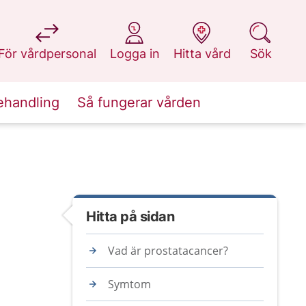
på 1177.se
på 1177.se
på 1177.se
på 1177.se
För vårdpersonal
Logga in
Hitta vård
Sök
ehandling
Så fungerar vården
Hitta på sidan
Vad är prostatacancer?
Symtom