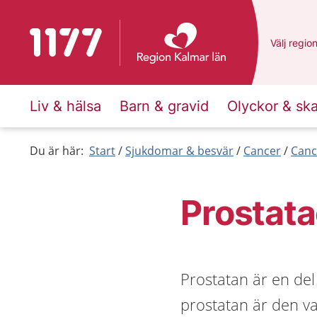
Till startsidan för 1177
Du har va
Välj
en an
regio
Liv & hälsa
Barn & gravid
Olyckor & sk
Du är här:
Start
Sjukdomar & besvär
Cancer
Canc
Prostat
Prostatan är en del
prostatan är den va