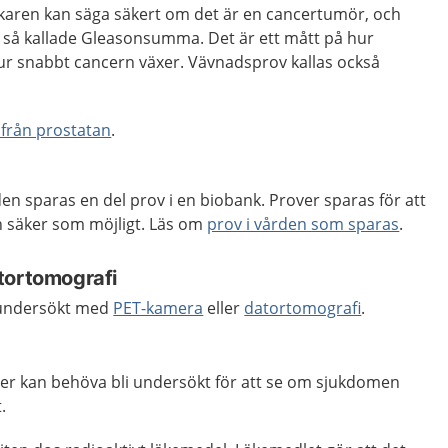
karen kan säga säkert om det är en cancertumör, och
så kallade Gleasonsumma. Det är ett mått på hur
hur snabbt cancern växer. Vävnadsprov kallas också
från prostatan
.
en sparas en del prov i en biobank. Prover sparas för att
ch säker som möjligt. Läs om
prov i vården som sparas
.
tortomografi
 undersökt med
PET-kamera
eller
datortomografi
.
r kan behöva bli undersökt för att se om sjukdomen
.