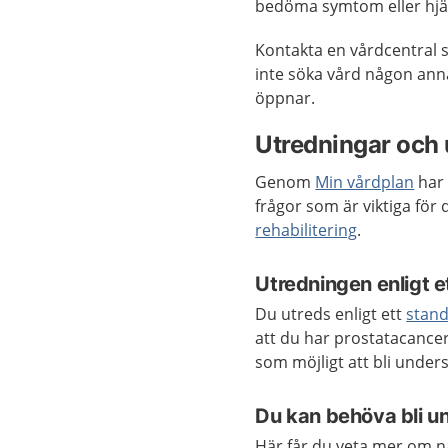
bedöma symtom eller hjäl
Kontakta en vårdcentral 
inte söka vård någon anna
öppnar.
Utredningar och
Genom
Min vårdplan
har 
frågor som är viktiga för
rehabilitering
.
Utredningen enligt e
Du utreds enligt ett
stand
att du har prostatacancer
som möjligt att bli unders
Du kan behöva bli un
Här får du veta mer om n