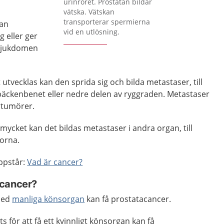
urinröret. Prostatan bildar
vätska. Vätskan
transporterar spermierna
nan
vid en utlösning.
 eller ger
 sjukdomen
utvecklas kan den sprida sig och bilda metastaser, till
 bäckenbenet eller nedre delen av ryggraden. Metastaser
rtumörer.
cket kan det bildas metastaser i andra organ, till
gorna.
ppstår:
Vad är cancer?
acancer?
med
manliga könsorgan
kan få prostatacancer.
 för att få ett kvinnligt könsorgan kan få