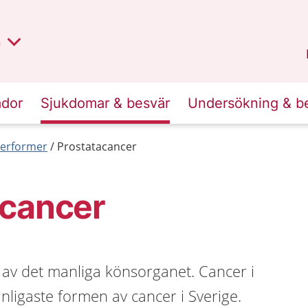
lt region
nan
n
Kalmar län
.
ador
Sjukdomar & besvär
Undersökning & b
erformer
Prostatacancer
acancer
 av det manliga könsorganet. Cancer i
nligaste formen av cancer i Sverige.