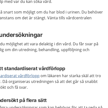
p med var du kan söka vård.
så snart som möjligt om du har blod i urinen. Du behöver
nstans om det är stängt. Vänta tills vårdcentralen
 undersökningar
du möjlighet att vara delaktig i din vård. Du får svar på
 dig om din utredning, behandling, uppföljning och
tt standardiserat vårdförlopp
ardiserat vårdförlopp
om läkaren har starka skäl att tro
. Då organiseras utredningen så att det går så snabbt
ökt och få svar.
dersökt på flera sätt
ågra undersökningar som kan behövas för att ta reda på