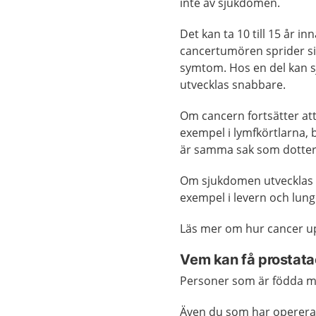
inte av sjukdomen.
Det kan ta 10 till 15 år in
cancertumören sprider sig
symtom. Hos en del kan
utvecklas snabbare.
Om cancern fortsätter att 
exempel i lymfkörtlarna,
är samma sak som dotte
Om sjukdomen utvecklas my
exempel i levern och lun
Läs mer om hur cancer u
Vem kan få prostat
Personer som är födda 
Även du som har opererats