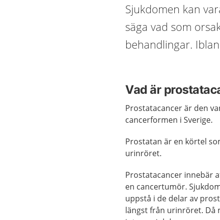
Sjukdomen kan vara 
säga vad som orsaka
behandlingar. Iblan
Vad är prostatac
Prostatacancer är den va
cancerformen i Sverige.
Prostatan är en körtel 
urinröret.
Prostatacancer innebär at
en cancertumör. Sjukdo
uppstå i de delar av pros
längst från urinröret. D