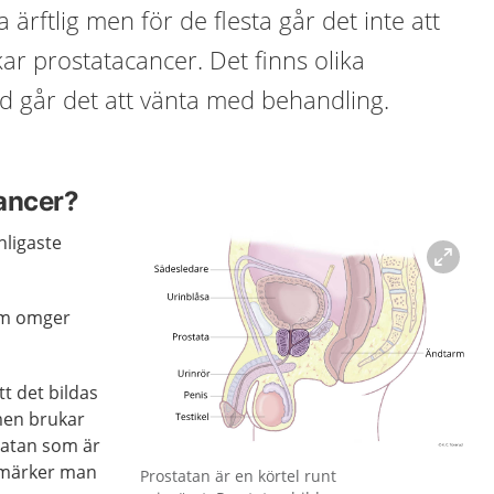
ärftlig men för de flesta går det inte att
r prostatacancer. Det finns olika
d går det att vänta med behandling.
ancer?
nligaste
som omger
t det bildas
men brukar
tatan som är
Förstora bilden
å märker man
Prostatan är en körtel runt