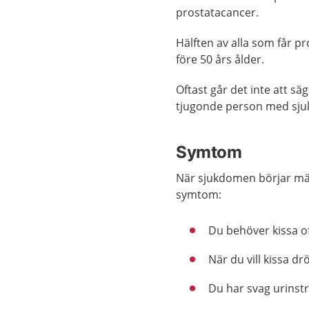
prostatacancer.
Hälften av alla som får p
före 50 års ålder.
Oftast går det inte att s
tjugonde person med sj
Symtom
När sjukdomen börjar märk
symtom:
Du behöver kissa of
När du vill kissa d
Du har svag urinstr