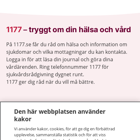
1177
–
tryggt om din hälsa och vård
På 1177.se får du råd om hälsa och information om
sjukdomar och vilka mottagningar du kan kontakta.
Logga in för att läsa din journal och göra dina
vårdärenden. Ring telefonnummer 1177 för
sjukvårdsrådgivning dygnet runt.
1177 ger dig råd när du vill må bättre.
Den här webbplatsen använder
kakor
Visa inn
1177 på flera språk
Vi använder kakor, cookies, för att ge dig en förbättrad
upplevelse, sammanställa statistik och för att viss
Visa inn