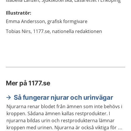
Isabella
Lanzén,
Sjuksköterska,
Lasarettet i Enköping
Illustratör
:
Emma
Andersson,
grafisk formgivare
Tobias
Nirs,
1177.se, nationella redaktionen
Mer på 1177.se
Så fungerar njurar och urinvägar
Njurarna renar blodet från ämnen som inte behövs i
kroppen. Sådana ämnen kallas restprodukter. I
njurarna bildas urin och restprodukterna lämnar
kroppen med urinen. Njurarna är också viktiga för att