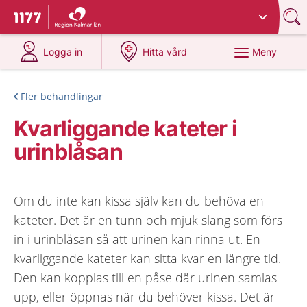
Du har valt region
Kalmar län
.
Till startsidan för 1177
på 1177.se
på 1177.se
Meny
Logga in
Hitta vård
Fler behandlingar
Kvarliggande kateter i
urinblåsan
Om du inte kan kissa själv kan du behöva en
kateter. Det är en tunn och mjuk slang som förs
in i urinblåsan så att urinen kan rinna ut. En
kvarliggande kateter kan sitta kvar en längre tid.
Den kan kopplas till en påse där urinen samlas
upp, eller öppnas när du behöver kissa. Det är