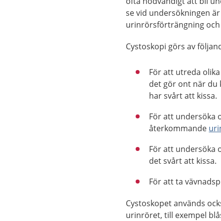
ofta nödvändigt att bli 
se vid undersökningen är f
urinrörsförträngning och 
Cystoskopi görs av följan
För att utreda oli
det gör ont när du k
har svårt att kissa.
För att undersöka o
återkommande
uri
För att undersöka 
det svårt att kissa.
För att ta vävnadsp
Cystoskopet används ocks
urinröret, till exempel bl