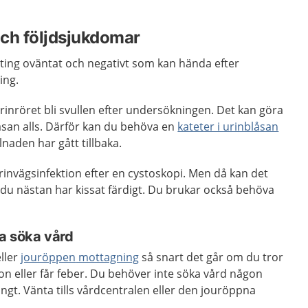
ch följdsjukdomar
ting oväntat och negativt som kan hända efter
ing.
rinröret bli svullen efter undersökningen. Det kan göra
åsan alls. Därför kan du behöva en
kateter i urinblåsan
llnaden har gått tillbaka.
urinvägsinfektion efter en cystoskopi. Men då kan det
r du nästan har kissat färdigt. Du brukar också behöva
a söka vård
ller
jouröppen
mottagning
så snart det går om du tror
ion eller får feber. Du behöver inte söka vård någon
gt. Vänta tills vårdcentralen eller den jouröppna