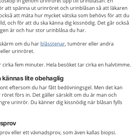
oskop in genom urinröret upp till urinblåsan. En
ör att spänna ut urinröret och urinblåsan så att läkaren
 också att mäta hur mycket vätska som behövs för att du
lld, och för att du ska känna dig kissnödig. Det går också
ggen är och hur stor urinblåsa du har.
ldskärm om du har
blåsstenar
, tumörer eller andra
eller urinröret.
 cirka fem minuter. Hela besöket tar cirka en halvtimme.
kännas lite obehaglig
ont eftersom du har fått bedövningsgel. Men det kan
 röret förs in. Det gäller särskilt om du är man och
ängre urinrör. Du känner dig kissnödig när blåsan fylls
dsprov
lprov eller ett vävnadsprov, som även kallas biopsi.