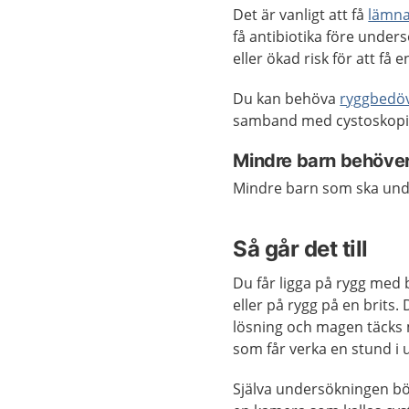
Det är vanligt att få
lämna
få antibiotika före under
eller ökad risk för att få e
Du kan behöva
ryggbedö
samband med cystoskopi
Mindre barn behöve
Mindre barn som ska unde
Så går det till
Du får ligga på rygg med
eller på rygg på en brits
lösning och magen täcks 
som får verka en stund i 
Själva undersökningen bör