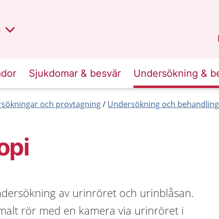
lt region
nan
n
Kalmar län
.
ador
Sjukdomar & besvär
Undersökning & b
sökningar och provtagning
Undersökning och behandlin
opi
ndersökning av urinröret och urinblåsan.
smalt rör med en kamera via urinröret i