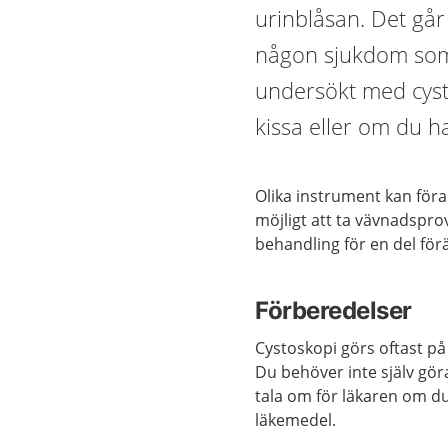
urinblåsan. Det gå
någon sjukdom som 
undersökt med cysto
kissa eller om du h
Olika instrument kan föras
möjligt att ta vävnadspr
behandling för en del fö
Förberedelser
Cystoskopi görs oftast p
Du behöver inte själv gö
tala om för läkaren om d
läkemedel.