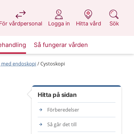
på 1177.se
på 1177.se
på 1177.se
på 1177.se
För vårdpersonal
Logga in
Hitta vård
Sök
ehandling
Så fungerar vården
g med endoskopi
Cystoskopi
Hitta på sidan
Förberedelser
Så går det till