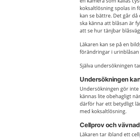
en kamera som kallas cyst
koksaltlösning spolas in f
kan se bättre. Det går då
ska känna att blåsan är fy
att se hur tänjbar blåsvä
Läkaren kan se på en bi
förändringar i urinblåsan 
Själva undersökningen tar
Undersökningen kan 
Undersökningen gör inte 
kännas lite obehagligt när
därför har ett betydligt l
med koksaltlösning.
Cellprov och vävna
Läkaren tar ibland ett cel