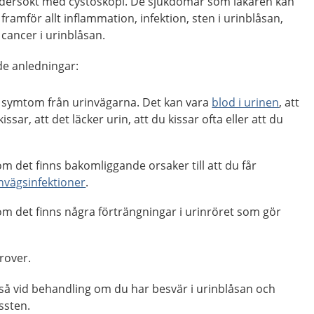
undersökt med cystoskopi. De sjukdomar som läkaren kan
ramför allt inflammation, infektion, sten i urinblåsan,
cancer i urinblåsan.
de anledningar:
ka symtom från urinvägarna. Det kan vara
blod i urinen
, att
issar, att det läcker urin, att du kissar ofta eller att du
m det finns bakomliggande orsaker till att du får
nvägsinfektioner
.
om det finns några förträngningar i urinröret som gör
rover.
å vid behandling om du har besvär i urinblåsan och
åssten.