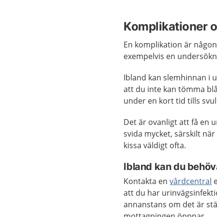
Komplikationer o
En komplikation är någon
exempelvis en undersökn
Ibland kan slemhinnan i u
att du inte kan tömma bl
under en kort tid tills svu
Det är ovanligt att få en 
svida mycket, särskilt nä
kissa väldigt ofta.
Ibland kan du behöv
Kontakta en
vårdcentral
e
att du har urinvägsinfekt
annanstans om det är stän
mottagningen öppnar.