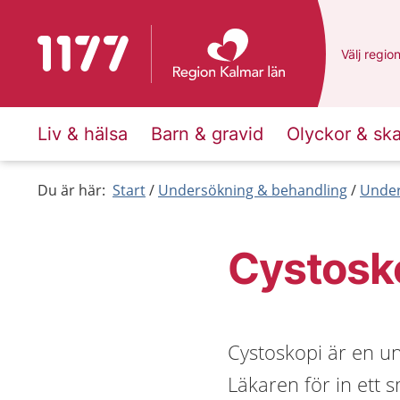
Till startsidan för 1177
Du har va
Välj
en an
regio
Liv & hälsa
Barn & gravid
Olyckor & sk
Du är här:
Start
Undersökning & behandling
Under
Cystosk
Cystoskopi är en u
Läkaren för in ett 