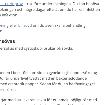
 ett urinprov
strax före undersökningen. Du kan behöva
sökningen och några dagar efteråt om du har en infektion
n infektion.
vning
eller
bli sövd
om du även ska få behandling i
n.
r sövas
rsökas med cystoskopi brukar bli sövda.
 benen i benstöd som vid en gynekologisk undersökning
. Du får underlivet tvättat med en bakteriedödande
med ett sterilt papper. Sedan får du en bedövningsgel
urinröret.
jar med att läkaren sakta för ett smalt, böjligt rör med