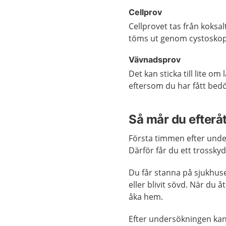
Cellprov
Cellprovet tas från koksa
töms ut genom cystoskope
Vävnadsprov
Det kan sticka till lite om
eftersom du har fått bed
Så mår du efterå
Första timmen efter under
Därför får du ett trossky
Du får stanna på sjukhu
eller blivit sövd. När du
åka hem.
Efter undersökningen kan 