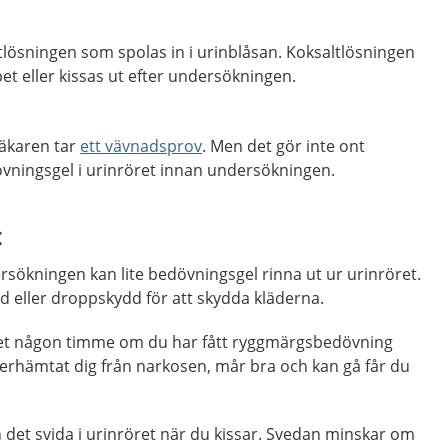
ltlösningen som spolas in i urinblåsan. Koksaltlösningen
t eller kissas ut efter undersökningen.
 läkaren tar
ett vävnadsprov
. Men det gör inte ont
övningsgel i urinröret innan undersökningen.
t
sökningen kan lite bedövningsgel rinna ut ur urinröret.
dd eller droppskydd för att skydda kläderna.
set någon timme om du har fått ryggmärgsbedövning
 återhämtat dig från narkosen, mår bra och kan gå får du
det svida i urinröret när du kissar. Svedan minskar om