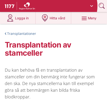
Du har valt region
Kalmar län
.
Till startsidan för 1177
på 1177.se
på 1177.se
Meny
Logga in
Hitta vård
Transplantationer
Transplantation av
stamceller
Du kan behöva få en transplantation av
stamceller om din benmärg inte fungerar som
den ska. De nya stamcellerna kan till exempel
göra så att benmärgen kan bilda friska
blodkroppar.