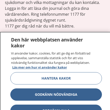
sjukdomar och vilka mottagningar du kan kontakta.
Logga in för att läsa din journal och göra dina
vårdärenden. Ring telefonnummer 1177 för
sjukvårdsrådgivning dygnet runt.
1177 ger dig råd när du vill må bättre.
Den här webbplatsen använder
kakor
Vi använder kakor, cookies, för att ge dig en förbättrad
Visa inn
upplevelse, sammanställa statistik och för att viss
1177 på flera språk
nödvändig funktionalitet ska fungera på webbplatsen.
Läs mer om hur vi använder kakor
Visa inn
Om 1177
HANTERA KAKOR
Visa inn
Kontakt
GODKÄNN NÖDVÄNDIGA
Behandling av personuppgifter