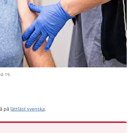
id-19.
så på
lättläst svenska
.