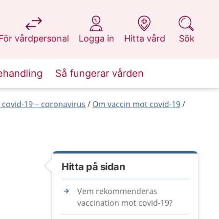
på 1177.se
på 1177.se
på 1177.se
på 1177.se
För vårdpersonal
Logga in
Hitta vård
Sök
ehandling
Så fungerar vården
covid-19 – coronavirus
Om vaccin mot covid-19
Hitta på sidan
Vem rekommenderas
vaccination mot covid-19?