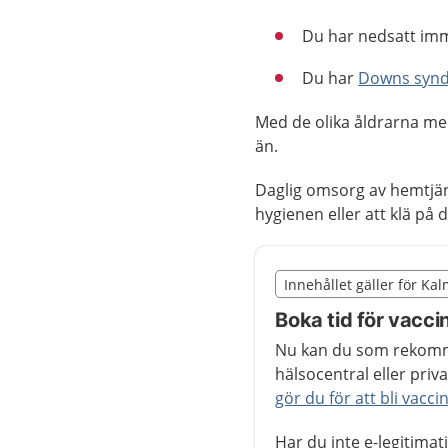
Du har nedsatt imm
Du har
Downs syn
Med de olika åldrarna men
än.
Daglig omsorg av hemtjän
hygienen eller att klä på d
Slut på det regionala t
Innehållet gäller för Ka
Nedan innehåll gäller r
Boka tid för vaccin
Nu kan du som rekomme
hälsocentral eller pri
gör du för att bli vacc
Har du inte e-legitimat