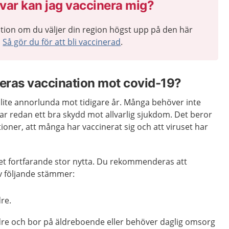
var kan jag vaccinera mig?
tion om du väljer din region högst upp på den här
n
Så gör du för att bli vaccinerad
.
as vaccination mot covid-19?
te annorlunda mot tidigare år. Många behöver inte
har redan ett bra skydd mot allvarlig sjukdom. Det beror
tioner, att många har vaccinerat sig och att viruset har
net fortfarande stor nytta. Du rekommenderas att
v följande stämmer:
dre.
ldre och bor på äldreboende eller behöver daglig omsorg