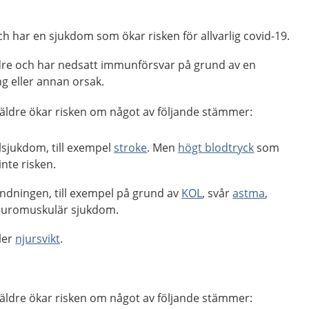
och har en sjukdom som ökar risken för allvarlig covid-19.
äldre och har nedsatt immunförsvar på grund av en
g eller annan orsak.
r äldre ökar risken om något av följande stämmer:
lsjukdom, till exempel
stroke
. Men
högt blodtryck
som
nte risken.
ndningen, till exempel på grund av
KOL
, svår
astma
,
neuromuskulär sjukdom.
ller
njursvikt
.
r äldre ökar risken om något av följande stämmer: