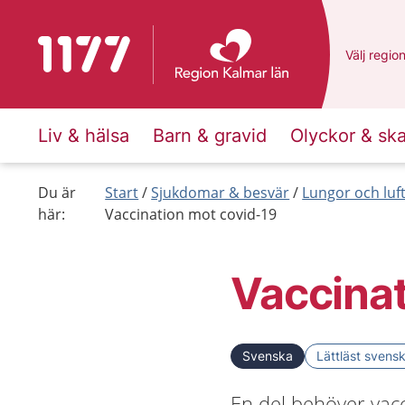
Till startsidan för 1177
Du har va
Välj
en an
regio
Liv & hälsa
Barn & gravid
Olyckor & sk
Du är
Start
Sjukdomar & besvär
Lungor och luf
här:
Vaccination mot covid-19
Vaccinat
Svenska
Lättläst svens
En del behöver vacc