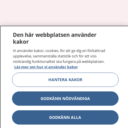
Visa inn
Den här webbplatsen använder
1177 på flera språk
kakor
Visa inn
Om 1177
Vi använder kakor, cookies, för att ge dig en förbättrad
upplevelse, sammanställa statistik och för att viss
nödvändig funktionalitet ska fungera på webbplatsen.
Visa inn
Kontakt
Läs mer om hur vi använder kakor
HANTERA KAKOR
Behandling av personuppgifter
GODKÄNN NÖDVÄNDIGA
Hantering av kakor
Inställningar för kakor
GODKÄNN ALLA