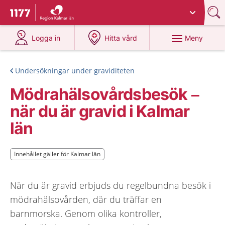
Du har valt region
Kalmar län
.
Till startsidan för 1177
på 1177.se
på 1177.se
Meny
Logga in
Hitta vård
Undersökningar under graviditeten
Mödrahälsovårdsbesök –
när du är gravid i Kalmar
län
Innehållet gäller för Kalmar län
Innehållet gäller för Kalmar län
När du är gravid erbjuds du regelbundna besök i
mödrahälsovården, där du träffar en
barnmorska. Genom olika kontroller,