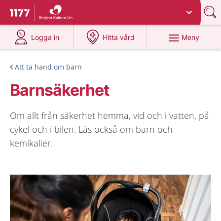
Du har valt region
Kalmar län
.
Till startsidan för 1177
på 1177.se
på 1177.se
Meny
Logga in
Hitta vård
Att ta hand om barn
Barnsäkerhet
Om allt från säkerhet hemma, vid och i vatten, på
cykel och i bilen. Läs också om barn och
kemikalier.