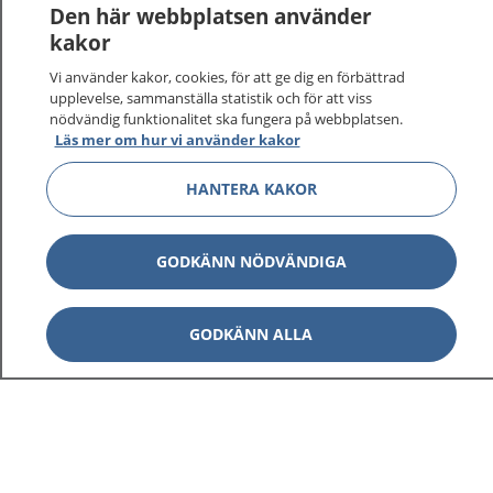
Den här webbplatsen använder
kakor
Vi använder kakor, cookies, för att ge dig en förbättrad
1177
–
tryggt om din hälsa och vård
upplevelse, sammanställa statistik och för att viss
nödvändig funktionalitet ska fungera på webbplatsen.
Läs mer om hur vi använder kakor
På 1177.se får du råd om hälsa och information om
sjukdomar och vilka mottagningar du kan kontakta.
HANTERA KAKOR
Logga in för att läsa din journal och göra dina
vårdärenden. Ring telefonnummer 1177 för
sjukvårdsrådgivning dygnet runt.
GODKÄNN NÖDVÄNDIGA
1177 ger dig råd när du vill må bättre.
GODKÄNN ALLA
Visa inn
1177 på flera språk
Visa inn