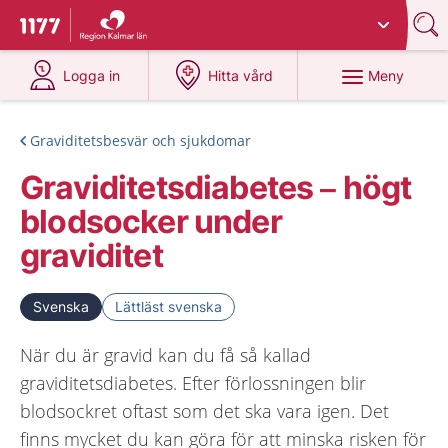
Du har valt region
Kalmar län
.
Till startsidan för 1177
på 1177.se
på 1177.se
Meny
Logga in
Hitta vård
Graviditetsbesvär och sjukdomar
Graviditetsdiabetes – högt
blodsocker under
graviditet
Svenska
Lättläst svenska
När du är gravid kan du få så kallad
graviditetsdiabetes. Efter förlossningen blir
blodsockret oftast som det ska vara igen. Det
finns mycket du kan göra för att minska risken för