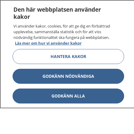
Logga in för att läsa din journal och göra dina
Den här webbplatsen använder
vårdärenden. Ring telefonnummer 1177 för
kakor
sjukvårdsrådgivning dygnet runt.
Vi använder kakor, cookies, för att ge dig en förbättrad
1177 ger dig råd när du vill må bättre.
upplevelse, sammanställa statistik och för att viss
nödvändig funktionalitet ska fungera på webbplatsen.
Läs mer om hur vi använder kakor
HANTERA KAKOR
Visa inn
1177 på flera språk
GODKÄNN NÖDVÄNDIGA
Visa inn
Om 1177
GODKÄNN ALLA
Visa inn
Kontakt
Behandling av personuppgifter