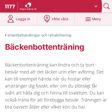
Du har valt region
Kalmar län
.
Till startsidan för 1177
på 1177.se
på 1177.se
Meny
Logga in
Hitta vård
Smärtbehandlingar och rehabilitering
Bäckenbottenträning
Bäckenbottenträning kan lindra och ta bort
besvär med att det läcker urin eller avföring. Det
kan till exempel hända när du hostar eller
anstränger dig fysiskt, eller om du plötsligt får
svårt att hålla dig och hinna till toaletten. Du kan
också träna för att förebygga besvär. Träningen är
bra oavsett ålder eller vilket kön du har.