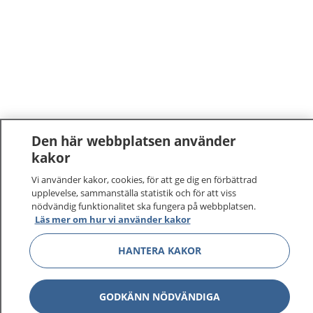
Den här webbplatsen använder
kakor
1177
–
tryggt om din hälsa och vård
Vi använder kakor, cookies, för att ge dig en förbättrad
upplevelse, sammanställa statistik och för att viss
På 1177.se får du råd om hälsa och information om
nödvändig funktionalitet ska fungera på webbplatsen.
sjukdomar och vilka mottagningar du kan kontakta.
Läs mer om hur vi använder kakor
Logga in för att läsa din journal och göra dina
HANTERA KAKOR
vårdärenden. Ring telefonnummer 1177 för
sjukvårdsrådgivning dygnet runt.
1177 ger dig råd när du vill må bättre.
GODKÄNN NÖDVÄNDIGA