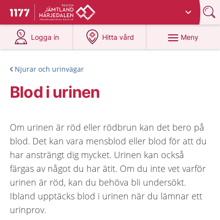
Du har valt region
Jämtland Härjedalen
.
Till startsidan för 1177
på 1177.se
på 1177.se
Meny
Logga in
Hitta vård
Njurar och urinvägar
Blod i urinen
Om urinen är röd eller rödbrun kan det bero på
blod. Det kan vara mensblod eller blod för att du
har ansträngt dig mycket. Urinen kan också
färgas av något du har ätit. Om du inte vet varför
urinen är röd, kan du behöva bli undersökt.
Ibland upptäcks blod i urinen när du lämnar ett
urinprov.