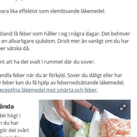
vara lika effektivt som slemlösande läkemedel.
bland få feber som håller i sig i några dagar. Det behöver
t en allvarligare sjukdom. Drick mer än vanligt om du har
mer vätska då.
t att ha det svalt i rummet där du sover.
ndla feber när du är förkyld. Sover du dåligt eller har
 feber kan du få hjälp av febernedsättande läkemedel.
receptfria läkemedel mot smärta och feber
.
dända
et högt i
m du har
ör det svårt