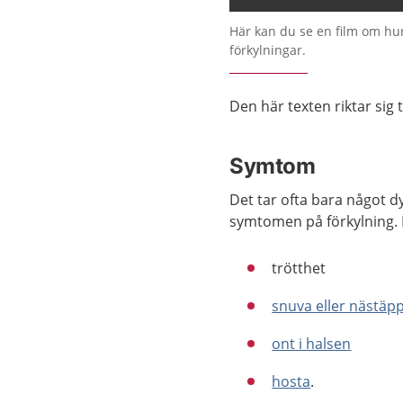
Här kan du se en film om hu
förkylningar.
Den här texten riktar sig 
Symtom
Det tar ofta bara något dy
symtomen på förkylning. 
trötthet
snuva eller nästäp
ont i halsen
hosta
.