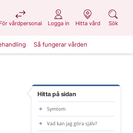
på 1177.se
på 1177.se
på 1177.se
på 1177.se
För vårdpersonal
Logga in
Hitta vård
Sök
ehandling
Så fungerar vården
Hitta på sidan
Symtom
Vad kan jag göra själv?