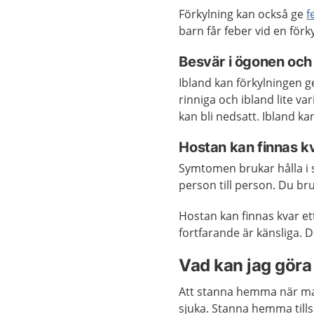
Förkylning kan också ge
f
barn får feber vid en förk
Besvär i ögonen och
Ibland kan förkylningen 
rinniga och ibland lite va
kan bli nedsatt. Ibland ka
Hostan kan finnas k
Symtomen brukar hålla i si
person till person. Du bru
Hostan kan finnas kvar et
fortfarande är känsliga. De
Vad kan jag göra 
Att stanna hemma när man
sjuka. Stanna hemma till