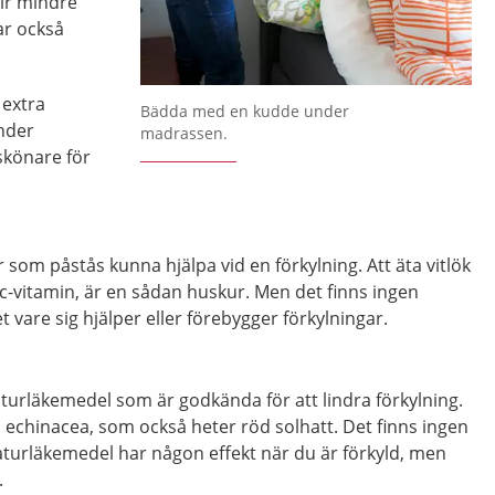
lir mindre
ar också
extra
Förstora bilden
Bädda med en kudde under
nder
madrassen.
skönare för
som påstås kunna hjälpa vid en förkylning. Att äta vitlök
c-vitamin, är en sådan huskur. Men det finns ingen
t vare sig hjälper eller förebygger förkylningar.
naturläkemedel som är godkända för att lindra förkylning.
 echinacea, som också heter röd solhatt. Det finns ingen
aturläkemedel har någon effekt när du är förkyld, men
.