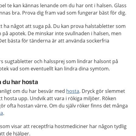
pel te kan kännas lenande om du har ont i halsen. Glass
nnas bra. Prova dig fram vad som fungerar bäst för dig.
tt ha något att suga på. Du kan prova halstabletter som
h på apotek. De minskar inte svullnaden i halsen, men
et bästa för tänderna är att använda sockerfria
ers sugtabletter och halssprej som lindrar halsont på
apotek vad som eventuellt kan lindra dina symtom.
 du har hosta
vanligt om du har besvär med
hosta
. Dryck gör slemmet
t hosta upp. Undvik att vara i rökiga miljöer. Röken
 gör ofta hostan värre. Om du själv röker finns det många
ka
.
 som visar att receptfria hostmediciner har någon tydlig
att de hjälper.