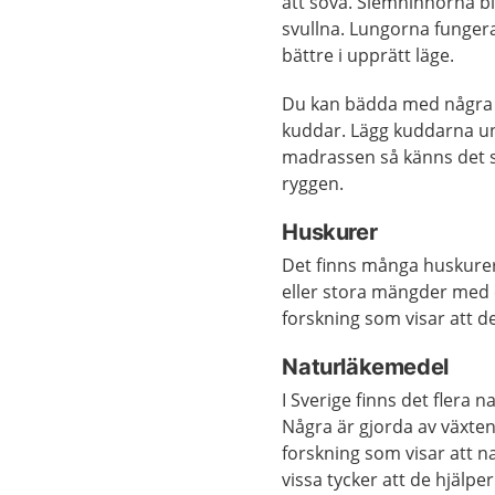
att sova. Slemhinnorna b
svullna. Lungorna funger
bättre i upprätt läge.
Du kan bädda med några 
kuddar. Lägg kuddarna u
madrassen så känns det 
ryggen.
Huskurer
Det finns många huskurer 
eller stora mängder med 
forskning som visar att de
Naturläkemedel
I Sverige finns det flera 
Några är gjorda av växten
forskning som visar att n
vissa tycker att de hjälper