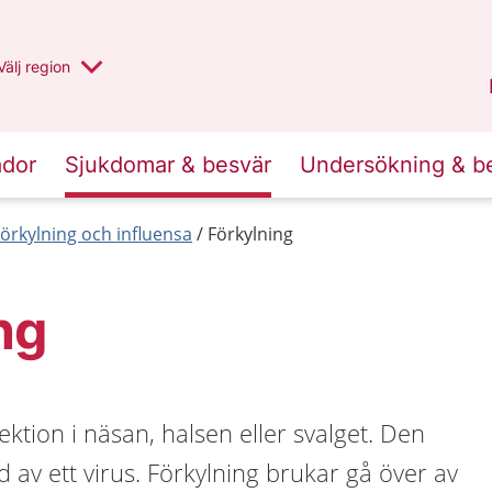
Du har valt region
Välj
en annan
region
Jämtland Härjedalen
.
ador
Sjukdomar & besvär
Undersökning & b
örkylning och influensa
Förkylning
ng
ektion i näsan, halsen eller svalget. Den
d av ett virus. Förkylning brukar gå över av