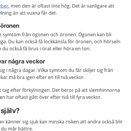
eber
, men den är oftast inte hög. Det är vanligare att
ylning än att vuxna får det.
 öronen
ge symtom från ögonen och öronen. Ögonen kan bli
riga. Du kan också få lockkänsla för öronen, och hörseln
n du också få brus i örat eller höra en ton.
var några veckor
g i några dagar. Vilka symtom du får skiljer sig från
kar må bra igen efter en till två veckor.
t tag efter förkylningen. Det beror på att slemhinnorna
n har oftast gått över efter två till fyra veckor.
själv?
 känner sig sjuk kan minska risken att andra också blir
s du mår bättre.