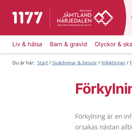
Till startsidan för 1177
Liv & hälsa
Barn & gravid
Olyckor & sk
Du är här:
Start
Sjukdomar & besvär
Infektioner
F
Förkylni
Förkylning är en inf
orsakas nästan allti