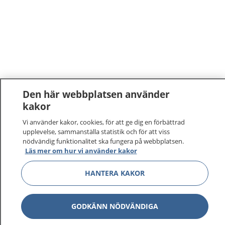
Den här webbplatsen använder
kakor
1177
–
tryggt om din hälsa och vård
Vi använder kakor, cookies, för att ge dig en förbättrad
upplevelse, sammanställa statistik och för att viss
På 1177.se får du råd om hälsa och information om
nödvändig funktionalitet ska fungera på webbplatsen.
Läs mer om hur vi använder kakor
sjukdomar och vilka mottagningar du kan kontakta.
Logga in för att läsa din journal och göra dina
HANTERA KAKOR
vårdärenden. Ring telefonnummer 1177 för
sjukvårdsrådgivning dygnet runt.
1177 ger dig råd när du vill må bättre.
GODKÄNN NÖDVÄNDIGA