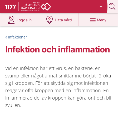
Du har valt region
Jämtland Härjedalen
.
Till startsidan för 1177
på 1177.se
på 1177.se
Meny
Logga in
Hitta vård
Infektioner
Infektion och inflammation
Vid en infektion har ett virus, en bakterie, en
svamp eller något annat smittämne börjat föröka
sig i kroppen. För att skydda sig mot infektionen
reagerar ofta kroppen med en inflammation. En
inflammerad del av kroppen kan göra ont och bli
svullen.