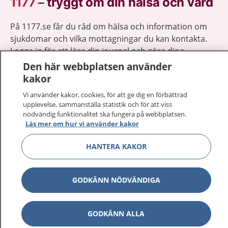
1177
–
tryggt om din hälsa och vård
På 1177.se får du råd om hälsa och information om
sjukdomar och vilka mottagningar du kan kontakta.
Logga in för att läsa din journal och göra dina
vårdärenden. Ring telefonnummer 1177 för
Den här webbplatsen använder
sjukvårdsrådgivning dygnet runt.
kakor
1177 ger dig råd när du vill må bättre.
Vi använder kakor, cookies, för att ge dig en förbättrad
upplevelse, sammanställa statistik och för att viss
nödvändig funktionalitet ska fungera på webbplatsen.
Läs mer om hur vi använder kakor
HANTERA KAKOR
Visa inn
1177 på flera språk
Visa inn
GODKÄNN NÖDVÄNDIGA
Om 1177
Visa inn
Kontakt
GODKÄNN ALLA