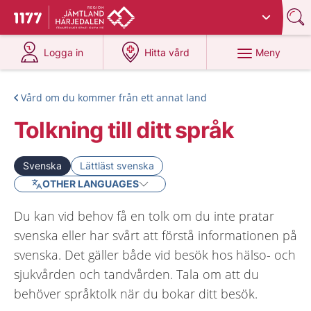
Du har valt region
Jämtland Härjedalen
.
Till startsidan för 1177
på 1177.se
på 1177.se
Meny
Logga in
Hitta vård
Vård om du kommer från ett annat land
Tolkning till ditt språk
Svenska
Lättläst svenska
OTHER LANGUAGES
Du kan vid behov få en tolk om du inte pratar
svenska eller har svårt att förstå informationen på
svenska. Det gäller både vid besök hos hälso- och
sjukvården och tandvården. Tala om att du
behöver språktolk när du bokar ditt besök.