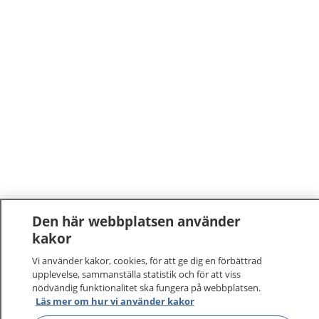
Den här webbplatsen använder
kakor
Vi använder kakor, cookies, för att ge dig en förbättrad
upplevelse, sammanställa statistik och för att viss
nödvändig funktionalitet ska fungera på webbplatsen.
1177
–
tryggt om din hälsa och vård
Läs mer om hur vi använder kakor