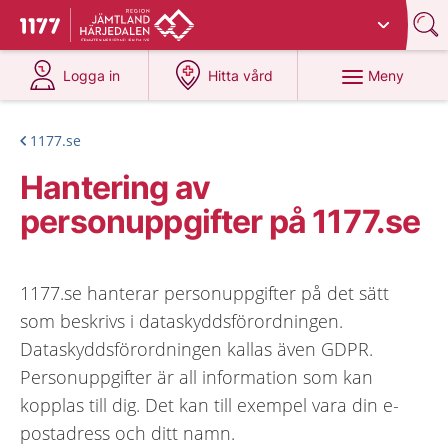
Du har valt region
Jämtland Härjedalen
.
Till startsidan för 1177
på 1177.se
på 1177.se
Meny
Logga in
Hitta vård
1177.se
Hantering av
personuppgifter på 1177.se
1177.se hanterar personuppgifter på det sätt
som beskrivs i dataskyddsförordningen.
Dataskyddsförordningen kallas även GDPR.
Personuppgifter är all information som kan
kopplas till dig. Det kan till exempel vara din e-
postadress och ditt namn.