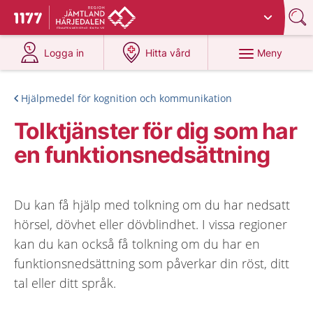
Du har valt region
Jämtland Härjedalen
.
Till startsidan för 1177
på 1177.se
på 1177.se
Meny
Logga in
Hitta vård
Hjälpmedel för kognition och kommunikation
Tolktjänster för dig som har
en funktionsnedsättning
Du kan få hjälp med tolkning om du har nedsatt
hörsel, dövhet eller dövblindhet. I vissa regioner
kan du kan också få tolkning om du har en
funktionsnedsättning som påverkar din röst, ditt
tal eller ditt språk.