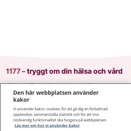
1177
–
tryggt om din hälsa och vård
På 1177.se får du råd om hälsa och information om
Den här webbplatsen använder
sjukdomar och vilka mottagningar du kan kontakta.
kakor
Logga in för att läsa din journal och göra dina
vårdärenden. Ring telefonnummer 1177 för
Vi använder kakor, cookies, för att ge dig en förbättrad
sjukvårdsrådgivning dygnet runt.
upplevelse, sammanställa statistik och för att viss
1177 ger dig råd när du vill må bättre.
nödvändig funktionalitet ska fungera på webbplatsen.
Läs mer om hur vi använder kakor