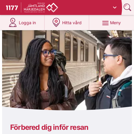
Du har valt region
Jämtland Härjedalen
.
Till startsidan för 1177
på 1177.se
på 1177.se
Meny
Logga in
Hitta vård
1177
Förbered dig inför resan