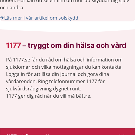
huden. Här kan du se en film om hur du skyddar dig själv
och andra.
Läs mer i vår artikel om solskydd
1177
–
tryggt om din hälsa och vård
På 1177.se får du råd om hälsa och information om
sjukdomar och vilka mottagningar du kan kontakta.
Logga in för att läsa din journal och göra dina
vårdärenden. Ring telefonnummer 1177 för
sjukvårdsrådgivning dygnet runt.
1177 ger dig råd när du vill må bättre.
Visa inn