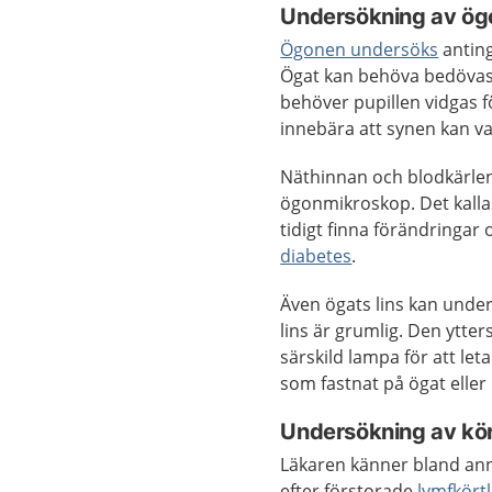
Undersökning av ög
Ögonen undersöks
anting
Ögat kan behöva bedövas
behöver pupillen vidgas fö
innebära att synen kan v
Näthinnan och blodkärlen
ögonmikroskop. Det kalla
tidigt finna förändringa
diabetes
.
Även ögats lins kan unde
lins är grumlig. Den ytt
särskild lampa för att let
som fastnat på ögat eller
Undersökning av kör
Läkaren känner bland ann
efter förstorade
lymfkört