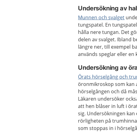
Undersökning av ha
Munnen och svalget
under
tungspatel. En tungspatel
hålla nere tungan. Det gö
delen av svalget. Ibland 
längre ner, till exempel 
används speglar eller en 
Undersökning av ör
Örats hörselgång och tr
öronmikroskop som kan an
hörselgången och då måst
Läkaren undersöker ocks
att hen blåser in luft i 
sig. Undersökningen kan
rörligheten på trumhinnan
som stoppas in i hörselg