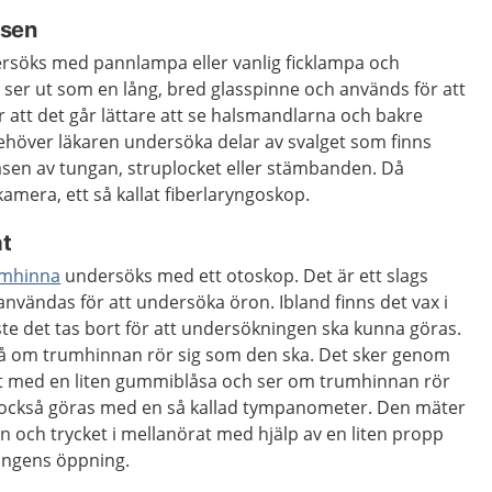
lsen
söks med pannlampa eller vanlig ficklampa och
 ser ut som en lång, bred glasspinne och används för att
r att det går lättare att se halsmandlarna och bakre
behöver läkaren undersöka delar av svalget som finns
basen av tungan, struplocket eller stämbanden. Då
kamera, ett så kallat fiberlaryngoskop.
at
umhinna
undersöks med ett otoskop. Det är ett slags
vändas för att undersöka öron. Ibland finns det vax i
e det tas bort för att undersökningen ska kunna göras.
å om trumhinnan rör sig som den ska. Det sker genom
örat med en liten gummiblåsa och ser om trumhinnan rör
 också göras med en så kallad tympanometer. Den mäter
 och trycket i mellanörat med hjälp av en liten propp
ångens öppning.