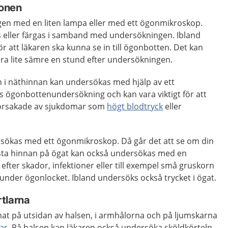
onen
en med en liten lampa eller med ett ögonmikroskop.
 eller färgas i samband med undersökningen. Ibland
r att läkaren ska kunna se in till ögonbotten. Det kan
ara lite sämre en stund efter undersökningen.
 i näthinnan kan undersökas med hjälp av ett
s ögonbottenundersökning och kan vara viktigt för att
r orsakade av sjukdomar som
högt blodtryck
eller
rsökas med ett ögonmikroskop. Då går det att se om din
ersta hinnan på ögat kan också undersökas med en
a efter skador, infektioner eller till exempel små gruskorn
 under ögonlocket. Ibland undersöks också trycket i ögat.
tlarna
at på utsidan av halsen, i armhålorna och på ljumskarna
lar
. På halsen kan läkaren också undersöka sköldkörteln