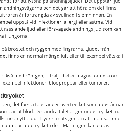
vänds för att lyssna på andningsljudet. Det uppstår ljud
m andningsvägarna och det går att höra om det finns
luftrören är förträngda av svullnad i slemhinnan. En
empel uppstå vid infektioner, allergi eller astma. Vid
tt rasslande ljud eller försvagade andningsljud som kan
ka i lungorna.
 på bröstet och ryggen med fingrarna. Ljudet från
et finns en normal mängd luft eller till exempel vätska i
 också med röntgen, ultraljud eller magnetkamera om
ll exempel infektioner, blodproppar eller tumörer.
odtrycket
rden, det första talet anger övertrycket som uppstår när
 pumpar ut blod. Det andra talet anger undertrycket, när
ylls med nytt blod. Trycket mäts genom att man sätter en
h pumpar upp trycket i den. Mätningen kan göras