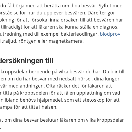
 du få börja med att berätta om dina besvär. Syftet med
förståelse för hur du upplever besvären. Därefter gör
ning för att försöka finna orsaken till att besvären har
illräckligt för att läkaren ska kunna ställa en diagnos.
 utredning med till exempel bakterieodlingar,
blodprov
ultraljud, röntgen eller magnetkamera.
ersökningen till
kroppsdelar beroende på vilka besvär du har. Du blir till
en om du har besvär med nedsatt hörsel, dina lungor
är med andningen. Ofta räcker det för läkaren att
titta på kroppsdelen för att få en uppfattning om vad
n ibland behövs hjälpmedel, som ett stetoskop för att
lampa för att titta i halsen.
at om dina besvär beslutar läkaren om vilka kroppsdelar
.