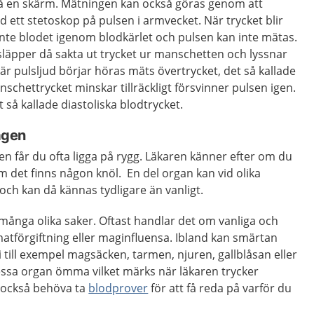
 på en skärm. Mätningen kan också göras genom att
ett stetoskop på pulsen i armvecket. När trycket blir
r inte blodet igenom blodkärlet och pulsen kan inte mätas.
äpper då sakta ut trycket ur manschetten och lyssnar
är pulsljud börjar höras mäts övertrycket, det så kallade
nschettrycket minskar tillräckligt försvinner pulsen igen.
 så kallade diastoliska blodtrycket.
agen
n får du ofta ligga på rygg. Läkaren känner efter om du
 det finns någon knöl. En del organ kan vid olika
och kan då kännas tydligare än vanligt.
många olika saker. Oftast handlar det om vanliga och
atförgiftning eller maginfluensa. Ibland kan smärtan
 till exempel magsäcken, tarmen, njuren, gallblåsan eller
essa organ ömma vilket märks när läkaren trycker
n också behöva ta
blodprover
för att få reda på varför du