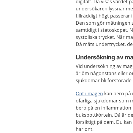
digitalt. Då visas värdet
undersökaren lyssnar med 
tillräckligt högt passera
Den som gör mätningen sl
samtidigt i stetoskopet. N
systoliska trycket. När ma
Då mäts undertrycket, det
Undersökning av m
Vid undersökning av mage
är öm någonstans eller om
sjukdomar bli förstorade 
Ont i magen
kan bero på 
ofarliga sjukdomar som m
bero på en inflammation i
bukspottkörteln. Då är d
försiktigt på dem. Du ka
har ont.