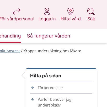
på 1177.se
på 1177.se
på 1177.se
på 1177.se
För vårdpersonal
Logga in
Hitta vård
Sök
ehandling
Så fungerar vården
nktionstest
Kroppsundersökning hos läkare
Hitta på sidan
Förberedelser
Varför behöver jag
undersökas?