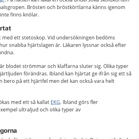
 halsgropen. Brösten och bröstkörtlarna känns igenom
 inte finns knölar.
rtat
at med ett stetoskop. Vid undersökningen bedöms
 hur snabba hjärtslagen är. Läkaren lyssnar också efter
undna.
 när blodet strömmar och klaffarna sluter sig. Olika typer
hjärtljuden förändras. Ibland kan hjärtat ge ifrån sig ett så
kan bero på ett hjärtfel men det kan också vara helt
ökas med ett så kallat
EKG
. Ibland görs fler
xempel ultraljud och olika typer av
ngorna