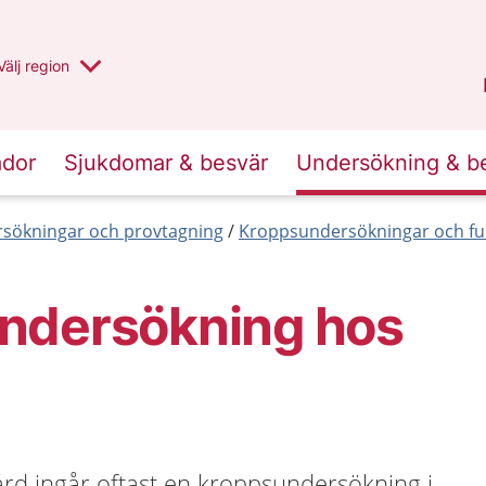
Du har valt region
Välj
en annan
region
Jämtland Härjedalen
.
ador
Sjukdomar & besvär
Undersökning & b
sökningar och provtagning
Kroppsundersökningar och fu
ndersökning hos
ård ingår oftast en kroppsundersökning i