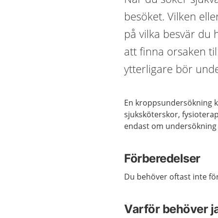
besöket. Vilken ell
på vilka besvär du
att finna orsaken ti
ytterligare bör und
En kroppsundersökning ka
sjuksköterskor, fysioter
endast om undersökning 
Förberedelser
Du behöver oftast inte f
Varför behöver 