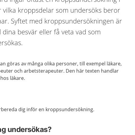
er vilka kroppsdelar som undersöks beror
 har. Syftet med kroppsundersökningen är
ll dina besvär eller få veta vad som
ersökas.
n göras av många olika personer, till exempel läkare,
apeuter och arbetsterapeuter. Den här texten handlar
hos läkare.
örbereda dig inför en kroppsundersökning.
jag undersökas?