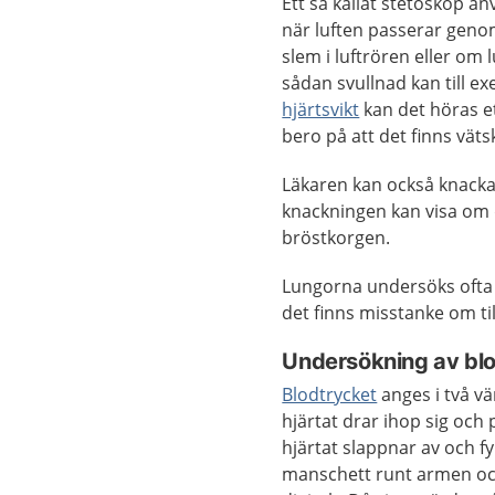
Ett så kallat stetoskop an
när luften passerar geno
slem i luftrören eller om 
sådan svullnad kan till ex
hjärtsvikt
kan det höras e
bero på att det finns väts
Läkaren kan också knacka
knackningen kan visa om d
bröstkorgen.
Lungorna undersöks ofta
det finns misstanke om ti
Undersökning av bl
Blodtrycket
anges i två vä
hjärtat drar ihop sig och
hjärtat slappnar av och f
manschett runt armen oc