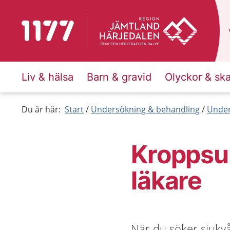
Till startsidan för 1177
Liv & hälsa
Barn & gravid
Olyckor & sk
Du är här:
Start
Undersökning & behandling
Under
Kroppsu
läkare
När du söker sjukv