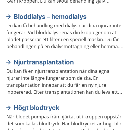
kvar i kroppen. Du kan sköta behandling själv
hemma, eller få hjälp av utbildad vårdpersonal.
Bloddialys – hemodialys
Du kan få behandling med dialys när dina njurar inte
fungerar. Vid bloddialys renas din kropp genom att
blodet passerar ett filter i en speciell maskin. Du får
behandlingen på en dialysmottagning eller hemma.
Du mår bättre en till två veckor efter att du har börjat
med dialys.
Njurtransplantation
Du kan få en njurtransplantation när dina egna
njurar inte längre fungerar som de ska. En
transplantation innebär att du får en ny njure
inopererad. Efter transplantationen kan du leva ett
vanligt liv, men du behöver ta läkemedel regelbundet
och gå på kontroller resten av livet.
Högt blodtryck
När blodet pumpas från hjärtat ut i kroppen uppstår
det som kallas blodtryck. När blodtrycket är högt blir