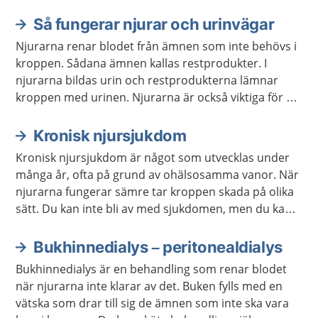
Så fungerar njurar och urinvägar
Aktuella artiklar
Njurarna renar blodet från ämnen som inte behövs i
kroppen. Sådana ämnen kallas restprodukter. I
njurarna bildas urin och restprodukterna lämnar
kroppen med urinen. Njurarna är också viktiga för att
reglera vattenbalansen, saltbalansen och blodtrycket
i kroppen.
Kronisk njursjukdom
Kronisk njursjukdom är något som utvecklas under
många år, ofta på grund av ohälsosamma vanor. När
njurarna fungerar sämre tar kroppen skada på olika
sätt. Du kan inte bli av med sjukdomen, men du kan
göra saker för att förebygga eller bromsa den. Om
njurarna fungerar mycket dåligt finns det speciell
Bukhinnedialys – peritonealdialys
behandling.
Bukhinnedialys är en behandling som renar blodet
när njurarna inte klarar av det. Buken fylls med en
vätska som drar till sig de ämnen som inte ska vara