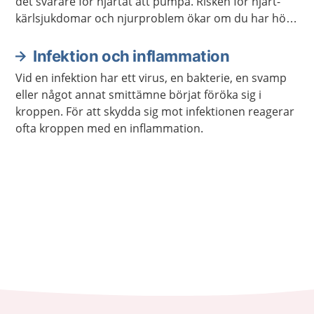
det svårare för hjärtat att pumpa. Risken för hjärt-
kärlsjukdomar och njurproblem ökar om du har högt
blodtryck. Det räcker ofta att ändra dina
levnadsvanor om du bara har en lätt förhöjning av
Infektion och inflammation
blodtrycket.
Vid en infektion har ett virus, en bakterie, en svamp
eller något annat smittämne börjat föröka sig i
kroppen. För att skydda sig mot infektionen reagerar
ofta kroppen med en inflammation.