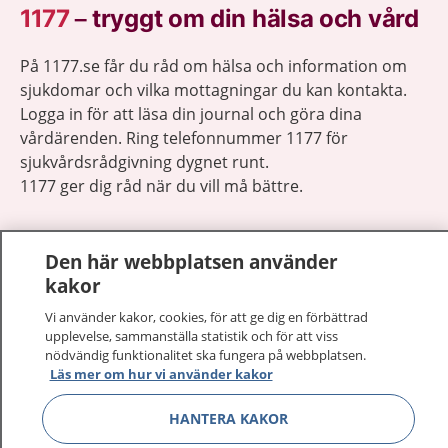
1177
–
tryggt om din hälsa och vård
På 1177.se får du råd om hälsa och information om
sjukdomar och vilka mottagningar du kan kontakta.
Logga in för att läsa din journal och göra dina
vårdärenden. Ring telefonnummer 1177 för
sjukvårdsrådgivning dygnet runt.
1177 ger dig råd när du vill må bättre.
Den här webbplatsen använder
kakor
Visa inn
Vi använder kakor, cookies, för att ge dig en förbättrad
1177 på flera språk
upplevelse, sammanställa statistik och för att viss
nödvändig funktionalitet ska fungera på webbplatsen.
Visa inn
Om 1177
Läs mer om hur vi använder kakor
HANTERA KAKOR
Visa inn
Kontakt