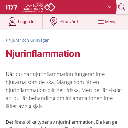
Du har valt region
Jämtland Härjedalen
.
Till startsidan för 1177
på 1177.se
på 1177.se
Meny
Logga in
Hitta vård
Njurar och urinvägar
Njurinflammation
När du har njurinflammation fungerar inte
njurarna som de ska. Många som får en
njurinflammation blir helt friska. Men det är viktigt
att du får behandling om inflammationen inte
läker av sig själv.
Det finns olika typer av njurinflammation. De kan ge