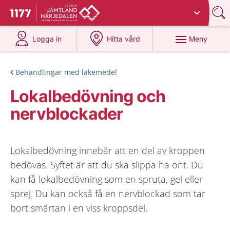
Du har valt region
Jämtland Härjedalen
.
Till startsidan för 1177
på 1177.se
på 1177.se
Meny
Logga in
Hitta vård
Behandlingar med läkemedel
Lokalbedövning och
nervblockader
Lokalbedövning innebär att en del av kroppen
bedövas. Syftet är att du ska slippa ha ont. Du
kan få lokalbedövning som en spruta, gel eller
sprej. Du kan också få en nervblockad som tar
bort smärtan i en viss kroppsdel.