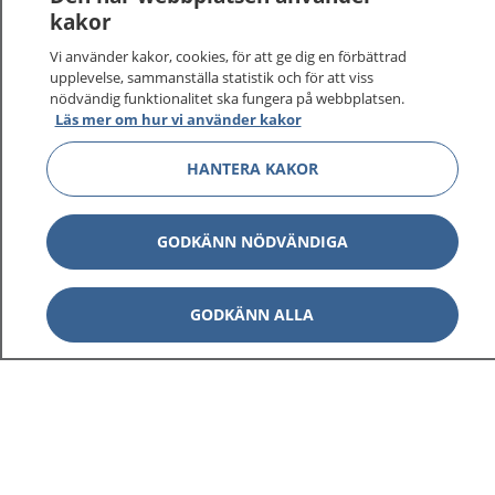
kakor
På 1177.se får du råd om hälsa och information om
Vi använder kakor, cookies, för att ge dig en förbättrad
sjukdomar och vilka mottagningar du kan kontakta.
upplevelse, sammanställa statistik och för att viss
Logga in för att läsa din journal och göra dina
nödvändig funktionalitet ska fungera på webbplatsen.
vårdärenden. Ring telefonnummer 1177 för
Läs mer om hur vi använder kakor
sjukvårdsrådgivning dygnet runt.
HANTERA KAKOR
1177 ger dig råd när du vill må bättre.
GODKÄNN NÖDVÄNDIGA
Visa inn
GODKÄNN ALLA
1177 på flera språk
Visa inn
Om 1177
Visa inn
Kontakt