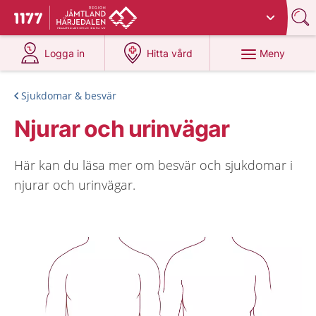
Du har valt region
Jämtland Härjedalen
.
Till startsidan för 1177
på 1177.se
på 1177.se
Meny
Logga in
Hitta vård
Sjukdomar & besvär
Njurar och urinvägar
Här kan du läsa mer om besvär och sjukdomar i
njurar och urinvägar.