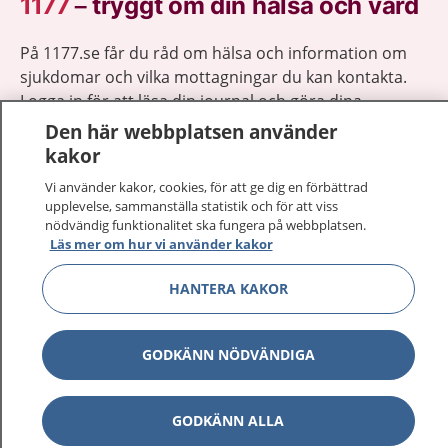
1177
–
tryggt om din hälsa och vård
På 1177.se får du råd om hälsa och information om
sjukdomar och vilka mottagningar du kan kontakta.
Logga in för att läsa din journal och göra dina
vårdärenden. Ring telefonnummer 1177 för
Den här webbplatsen använder
sjukvårdsrådgivning dygnet runt.
kakor
1177 ger dig råd när du vill må bättre.
Vi använder kakor, cookies, för att ge dig en förbättrad
upplevelse, sammanställa statistik och för att viss
nödvändig funktionalitet ska fungera på webbplatsen.
Läs mer om hur vi använder kakor
HANTERA KAKOR
Visa inn
1177 på flera språk
Visa inn
GODKÄNN NÖDVÄNDIGA
Om 1177
Visa inn
Kontakt
GODKÄNN ALLA