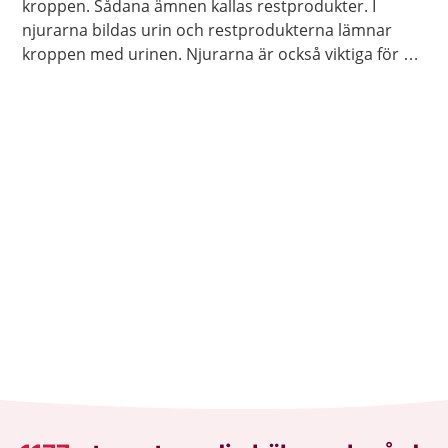
kroppen. Sådana ämnen kallas restprodukter. I
njurarna bildas urin och restprodukterna lämnar
kroppen med urinen. Njurarna är också viktiga för att
reglera vattenbalansen, saltbalansen och blodtrycket
i kroppen.