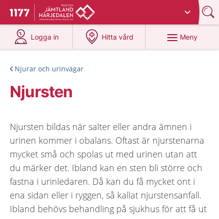
Du har valt region
Jämtland Härjedalen
.
Till startsidan för 1177
på 1177.se
på 1177.se
Meny
Logga in
Hitta vård
Njurar och urinvägar
Njursten
Njursten bildas när salter eller andra ämnen i
urinen kommer i obalans. Oftast är njurstenarna
mycket små och spolas ut med urinen utan att
du märker det. Ibland kan en sten bli större och
fastna i urinledaren. Då kan du få mycket ont i
ena sidan eller i ryggen, så kallat njurstensanfall.
Ibland behövs behandling på sjukhus för att få ut