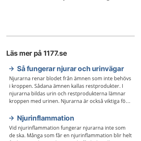
Läs mer på 1177.se
Så fungerar njurar och urinvägar
Njurarna renar blodet från ämnen som inte behövs
i kroppen. Sådana ämnen kallas restprodukter. I
njurarna bildas urin och restprodukterna lämnar
kroppen med urinen. Njurarna är också viktiga för
att reglera vattenbalansen, saltbalansen och
blodtrycket i kroppen.
Njurinflammation
Vid njurinflammation fungerar njurarna inte som
de ska. Många som får en njurinflammation blir helt