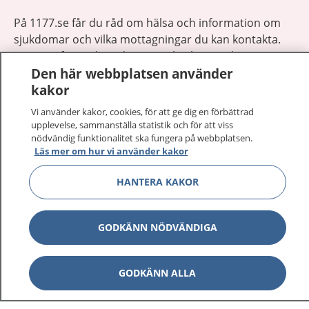
På 1177.se får du råd om hälsa och information om
sjukdomar och vilka mottagningar du kan kontakta.
Logga in för att läsa din journal och göra dina
Den här webbplatsen använder
vårdärenden. Ring telefonnummer 1177 för
kakor
sjukvårdsrådgivning dygnet runt.
1177 ger dig råd när du vill må bättre.
Vi använder kakor, cookies, för att ge dig en förbättrad
upplevelse, sammanställa statistik och för att viss
nödvändig funktionalitet ska fungera på webbplatsen.
Läs mer om hur vi använder kakor
HANTERA KAKOR
Visa inn
1177 på flera språk
GODKÄNN NÖDVÄNDIGA
Visa inn
Om 1177
Visa inn
Kontakt
GODKÄNN ALLA