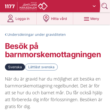
Du har valt region
Jämtland Härjedalen
.
Till startsidan för 1177
på 1177.se
på 1177.se
Meny
Logga in
Hitta vård
Undersökningar under graviditeten
Besök på
barnmorskemottagningen
Svenska
Lättläst svenska
När du är gravid har du möjlighet att besöka en
barnmorskemottagning regelbundet. Det är för
att se hur du och barnet mår. Du får också hjälp
att förbereda dig inför förlossningen. Besöken är
gratis för dig.