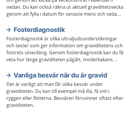
nedan. Du kan också räkna ut aktuell graviditetsvecka
genom att fylla i datum för senaste mens och sedan
klicka på "beräkna vecka". Du som redan har fått ett
beräknat födelsedatum kan i stället ange det direkt.
Fosterdiagnostik
Fosterdiagnostik är olika ultraljudsundersökningar
och tester som ger information om graviditetens och
fostrets utveckling. Genom fosterdiagnostik kan du få
veta hur länge graviditeten pågått, moderkakans
placering, eventuella avvikelser hos fostret,
kromosomavvikelser eller andra avvikelser med
Vanliga besvär när du är gravid
graviditeten.
Det är vanligt att man får olika besvär under
graviditeten. Du kan till exempel må illa, få ont i
ryggen eller fötterna. Besvären försvinner oftast efter
graviditeten.