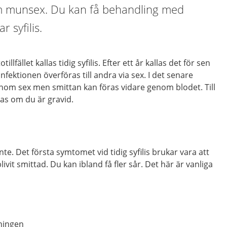
m munsex. Du kan få behandling med
r syfilis.
illfället kallas tidig syfilis. Efter ett år kallas det för sen
an infektionen överföras till andra via sex. I det senare
enom sex men smittan kan föras vidare genom blodet. Till
as om du är gravid.
te. Det första symtomet vid tidig syfilis brukar vara att
livit smittad. Du kan ibland få fler sår. Det här är vanliga
ningen