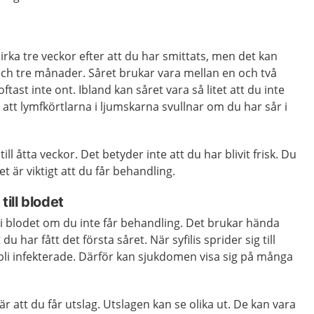
irka tre veckor efter att du har smittats, men det kan
och tre månader. Såret brukar vara mellan en och två
tast inte ont. Ibland kan såret vara så litet att du inte
 att lymfkörtlarna i ljumskarna svullnar om du har sår i
till åtta veckor. Det betyder inte att du har blivit frisk. Du
t är viktigt att du får behandling.
till blodet
t i blodet om du inte får behandling. Det brukar hända
t du har fått det första såret. När syfilis sprider sig till
li infekterade. Därför kan sjukdomen visa sig på många
 att du får utslag. Utslagen kan se olika ut. De kan vara