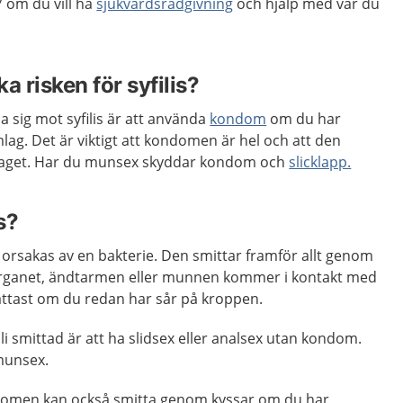
 om du vill ha
sjukvårdsrådgivning
och hjälp med var du
a risken för syfilis?
a sig mot syfilis är att använda
kondom
om du har
mlag. Det är viktigt att kondomen är hel och att den
laget. Har du munsex skyddar kondom och
slicklapp.
s?
 orsakas av en bakterie. Den smittar framför allt genom
organet, ändtarmen eller munnen kommer i kontakt med
 lättast om du redan har sår på kroppen.
bli smittad är att ha slidsex eller analsex utan kondom.
munsex.
kdomen kan också smitta genom kyssar om du har