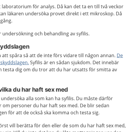
ett laboratorium för analys. Då kan det ta en till två veckor
 kan läkaren undersöka provet direkt i ett mikroskop. Då
 gång.
ör undersökning och behandling av syfilis.
skyddslagen
 att spåra så att de inte förs vidare till någon annan.
De
tskyddslagen
.
Syfilis är en sådan sjukdom. Det innebär
ch testa dig om du tror att du har utsatts för smitta av
ilka du har haft sex med
ch undersöka alla som kan ha syfilis. Du måste därför
r om personer du har haft sex med. De blir sedan
en för att de också ska komma och testa sig.
örst vill berätta för den eller de som du har haft sex med,