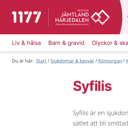
Till startsidan för 1177
Liv & hälsa
Barn & gravid
Olyckor & sk
Du är här:
Start
Sjukdomar & besvär
Könsorgan
Syfilis
Syfilis är en sjukd
sättet att bli smit