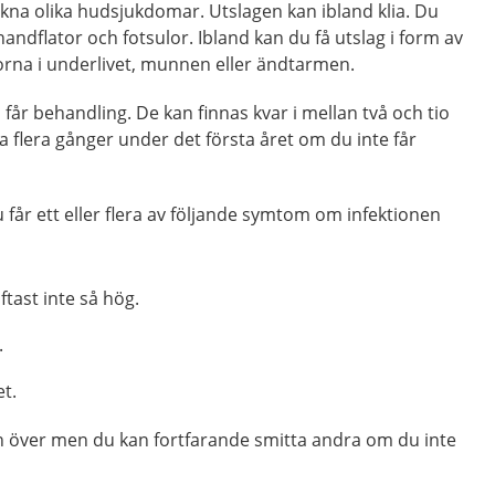
kna olika hudsjukdomar. Utslagen kan ibland klia. Du
handflator och fotsulor. Ibland kan du få utslag i form av
orna i underlivet, munnen eller ändtarmen.
får behandling. De kan finnas kvar i mellan två och tio
 flera gånger under det första året om du inte får
u får ett eller flera av följande symtom om infektionen
ftast inte så hög.
.
t.
n över men du kan fortfarande smitta andra om du inte