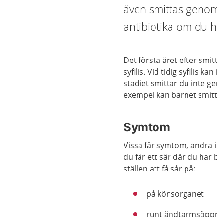
även smittas geno
antibiotika om du ha
Det första året efter smittot
syfilis. Vid tidig syfilis k
stadiet smittar du inte g
exempel kan barnet smitt
Symtom
Vissa får symtom, andra in
du får ett sår där du har b
ställen att få sår på:
på könsorganet
runt ändtarmsöpp