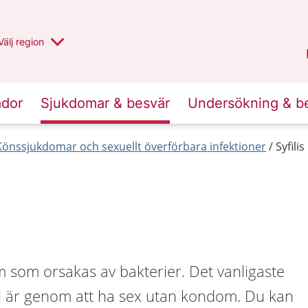
Du har valt region
Välj
en annan
region
Jämtland Härjedalen
.
ador
Sjukdomar & besvär
Undersökning & b
Könssjukdomar och sexuellt överförbara infektioner
Syfilis
om som orsakas av bakterier. Det vanligaste
tad är genom att ha sex utan kondom. Du kan