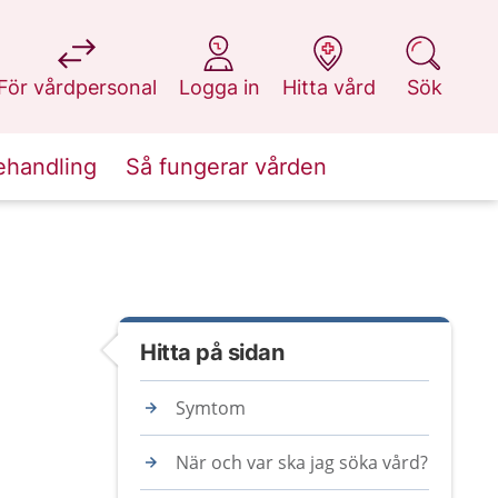
på 1177.se
på 1177.se
på 1177.se
på 1177.se
För vårdpersonal
Logga in
Hitta vård
Sök
ehandling
Så fungerar vården
Hitta på sidan
Symtom
När och var ska jag söka vård?