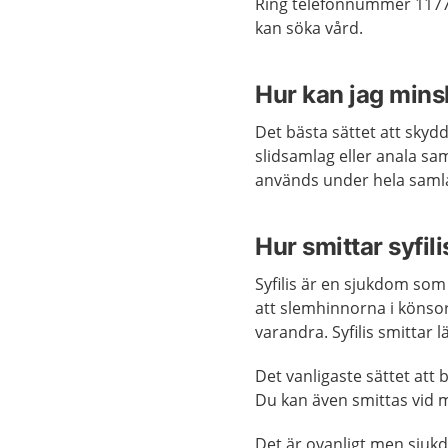
Ring telefonnummer 1177
kan söka vård.
Hur kan jag minsk
Det bästa sättet att skydd
slidsamlag eller anala sa
används under hela sam
Hur smittar syfili
Syfilis är en sjukdom som
att slemhinnorna i köns
varandra. Syfilis smittar
Det vanligaste sättet att 
Du kan även smittas vid 
Det är ovanligt men sju