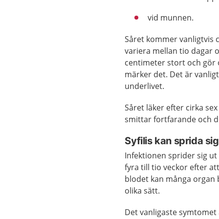
vid munnen.
Såret kommer vanligtvis c
variera mellan tio dagar 
centimeter stort och gör of
märker det. Det är vanligt
underlivet.
Såret läker efter cirka sex 
smittar fortfarande och de
Syfilis kan sprida sig 
Infektionen sprider sig u
fyra till tio veckor efter at
blodet kan många organ b
olika sätt.
Det vanligaste symtomet är