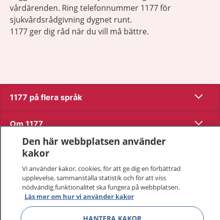
vårdärenden. Ring telefonnummer 1177 för
sjukvårdsrådgivning dygnet runt.
1177 ger dig råd när du vill må bättre.
Visa inn
1177 på flera språk
Visa inn
Om 1177
Den här webbplatsen använder
Visa inn
Kontakt
kakor
Vi använder kakor, cookies, för att ge dig en förbättrad
upplevelse, sammanställa statistik och för att viss
Behandling av personuppgifter
nödvändig funktionalitet ska fungera på webbplatsen.
Läs mer om hur vi använder kakor
Hantering av kakor
HANTERA KAKOR