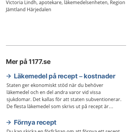
Victoria
Lindh,
apotekare,
läkemedelsenheten,
Region
Jämtland Härjedalen
Mer på 1177.se
Läkemedel på recept – kostnader
Staten ger ekonomiskt stöd när du behöver
läkemedel och en del andra varor vid vissa
sjukdomar. Det kallas för att staten subventionerar.
De flesta läkemedel som skrivs ut på recept är
subventionerade. Detta skydd mot höga kostnader
kallas i dagligt tal för högkostnadsskyddet.
Förnya recept
Du kan skicka en förfrågan om att förnya ett recept