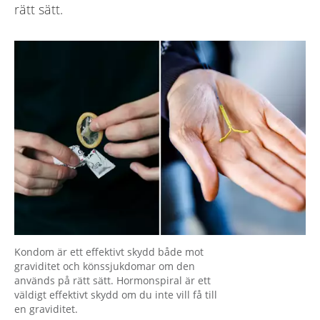
rätt sätt.
Kondom är ett effektivt skydd både mot
graviditet och könssjukdomar om den
används på rätt sätt. Hormonspiral är ett
väldigt effektivt skydd om du inte vill få till
en graviditet.