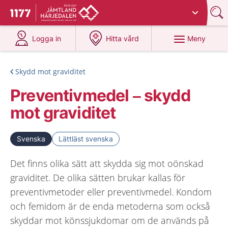
Du har valt region
Jämtland Härjedalen
.
Till startsidan för 1177
på 1177.se
på 1177.se
Meny
Logga in
Hitta vård
Skydd mot graviditet
Preventivmedel – skydd
mot graviditet
Svenska
Lättläst svenska
Det finns olika sätt att skydda sig mot oönskad
graviditet. De olika sätten brukar kallas för
preventivmetoder eller preventivmedel. Kondom
och femidom är de enda metoderna som också
skyddar mot könssjukdomar om de används på