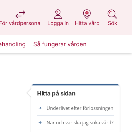
på 1177.se
på 1177.se
på 1177.se
på 1177.se
För vårdpersonal
Logga in
Hitta vård
Sök
ehandling
Så fungerar vården
Hitta på sidan
Underlivet efter förlossningen
När och var ska jag söka vård?