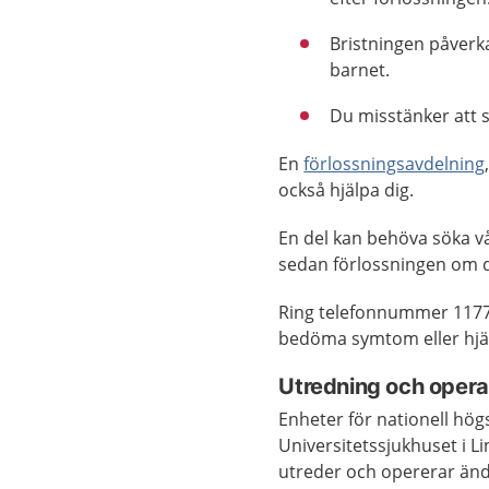
Bristningen påverka
barnet.
Du misstänker att s
En
förlossningsavdelning
också hjälpa dig.
En del kan behöva söka vår
sedan förlossningen om d
Ring telefonnummer 1177
bedöma symtom eller hjäl
Utredning och operat
Enheter för nationell hög
Universitetssjukhuset i 
utreder och opererar ändt