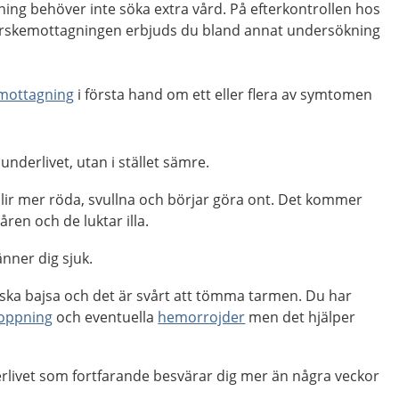
tning behöver inte söka extra vård. På efterkontrollen hos
skemottagningen erbjuds du bland annat undersökning
mottagning
i första hand om ett eller flera av symtomen
 underlivet, utan i stället sämre.
blir mer röda, svullna och börjar göra ont. Det kommer
såren och de luktar illa.
änner dig sjuk.
 ska bajsa och det är svårt att tömma tarmen. Du har
toppning
och eventuella
hemorrojder
men det hjälper
erlivet som fortfarande besvärar dig mer än några veckor
.