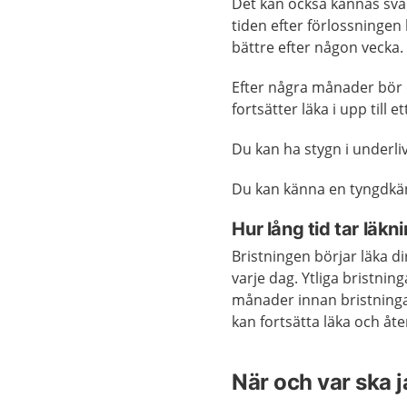
Det kan också kännas svår
tiden efter förlossningen k
bättre efter någon vecka.
Efter några månader bör
fortsätter läka i upp till e
Du kan ha stygn i underli
Du kan känna en tyngdkäns
Hur lång tid tar läkn
Bristningen börjar läka d
varje dag. Ytliga bristnin
månader innan bristninga
kan fortsätta läka och åter
När och var ska 