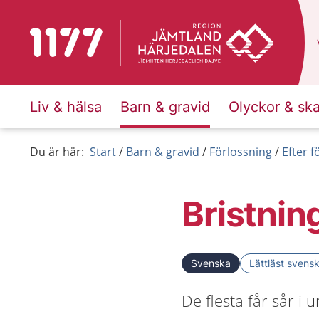
Till startsidan för 1177
Liv & hälsa
Barn & gravid
Olyckor & sk
Du är här:
Start
Barn & gravid
Förlossning
Efter 
Bristnin
Svenska
Lättläst svens
De flesta får sår i 