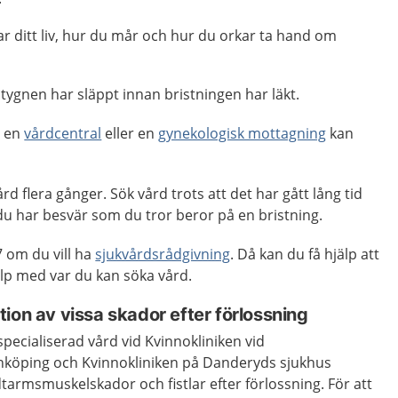
r ditt liv, hur du mår och hur du orkar ta hand om
tygnen har släppt innan bristningen har läkt.
, en
vårdcentral
eller en
gynekologisk mottagning
kan
d flera gånger. Sök vård trots att det har gått lång tid
u har besvär som du tror beror på en bristning.
 om du vill ha
sjukvårdsrådgivning
. Då kan du få hjälp att
p med var du kan söka vård.
ion av vissa skador efter förlossning
specialiserad vård vid Kvinnokliniken vid
Linköping och Kvinnokliniken på Danderyds sjukhus
armsmuskelskador och fistlar efter förlossning. För att