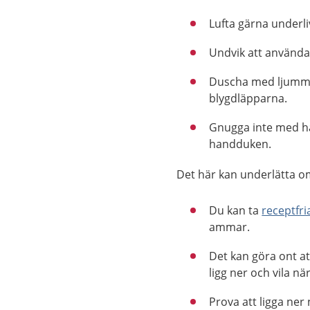
Lufta gärna underli
Undvik att använda 
Duscha med ljummet
blygdläpparna.
Gnugga inte med ha
handduken.
Det här kan underlätta o
Du kan ta
receptfr
ammar.
Det kan göra ont at
ligg ner och vila nä
Prova att ligga ne