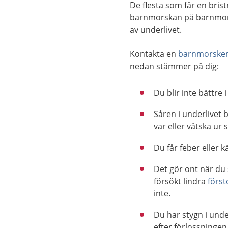
De flesta som får en bris
barnmorskan på barnmor
av underlivet.
Kontakta en
barnmorske
nedan stämmer på dig:
Du blir inte bättre i
Såren i underlivet 
var eller vätska ur 
Du får feber eller k
Det gör ont när du
försökt lindra
förs
inte.
Du har stygn i und
efter förlossningen