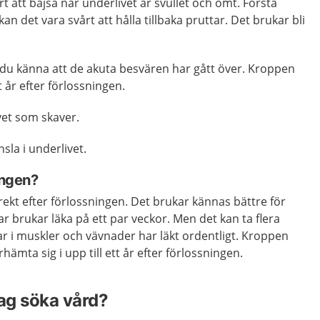
t att bajsa när underlivet är svullet och ömt. Första
an det vara svårt att hålla tillbaka pruttar. Det brukar bli
 du känna att
de akuta besvären har gått över. Kroppen
tt år
efter förlossningen.
vet som skaver.
la i underlivet.
ingen?
irekt efter förlossningen. Det brukar kännas bättre för
gar brukar läka på ett par veckor. Men det kan ta flera
r i muskler och vävnader har läkt ordentligt. Kroppen
hämta sig i upp till ett år efter förlossningen.
jag söka vård?