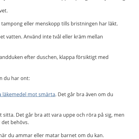
vet.
tampong eller menskopp tills bristningen har läkt.
 vatten. Använd inte tvål eller kräm mellan
ndduken efter duschen, klappa försiktigt med
m du har ont:
ia läkemedel mot smärta
. Det går bra även om du
t sitta. Det går bra att vara uppe och röra på sig, men
r det behövs.
r när du ammar eller matar barnet om du kan.