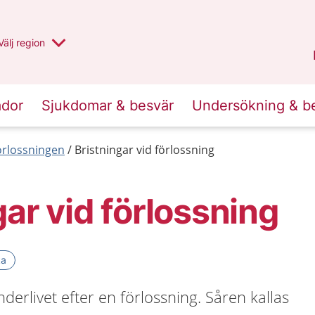
Du har valt region
Välj
en annan
region
Jämtland Härjedalen
.
ador
Sjukdomar & besvär
Undersökning & b
förlossningen
Bristningar vid förlossning
gar vid förlossning
ka
underlivet efter en förlossning. Såren kallas