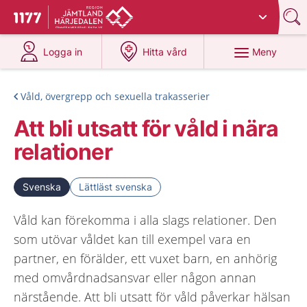
Du har valt region
Jämtland Härjedalen
.
Till startsidan för 1177
på 1177.se
på 1177.se
Meny
Logga in
Hitta vård
Våld, övergrepp och sexuella trakasserier
Att bli utsatt för våld i nära
relationer
Svenska
Lättläst svenska
Våld kan förekomma i alla slags relationer. Den
som utövar våldet kan till exempel vara en
partner, en förälder, ett vuxet barn, en anhörig
med omvårdnadsansvar eller någon annan
närstående. Att bli utsatt för våld påverkar hälsan