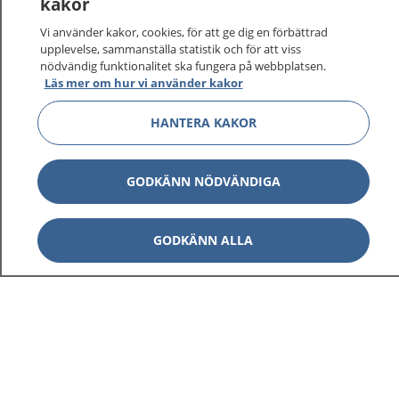
kakor
Vi använder kakor, cookies, för att ge dig en förbättrad
upplevelse, sammanställa statistik och för att viss
nödvändig funktionalitet ska fungera på webbplatsen.
Visa inn
Läs mer om hur vi använder kakor
1177 på flera språk
HANTERA KAKOR
Visa inn
Om 1177
Visa inn
GODKÄNN NÖDVÄNDIGA
Kontakt
GODKÄNN ALLA
Behandling av personuppgifter
Hantering av kakor
Inställningar för kakor