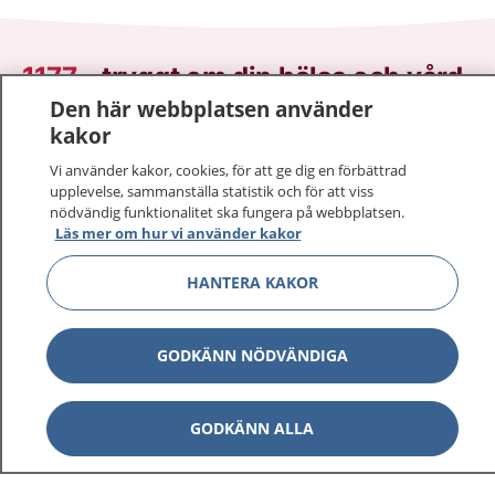
1177
–
tryggt om din hälsa och vård
Den här webbplatsen använder
På 1177.se får du råd om hälsa och information om
kakor
sjukdomar och vilka mottagningar du kan kontakta.
Vi använder kakor, cookies, för att ge dig en förbättrad
Logga in för att läsa din journal och göra dina
upplevelse, sammanställa statistik och för att viss
vårdärenden. Ring telefonnummer 1177 för
nödvändig funktionalitet ska fungera på webbplatsen.
Läs mer om hur vi använder kakor
sjukvårdsrådgivning dygnet runt.
1177 ger dig råd när du vill må bättre.
HANTERA KAKOR
GODKÄNN NÖDVÄNDIGA
Visa inn
1177 på flera språk
GODKÄNN ALLA
Visa inn
Om 1177