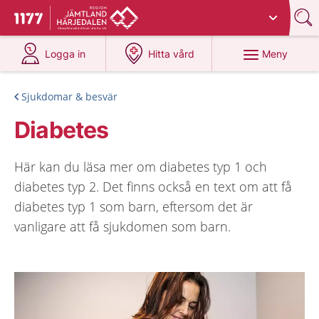
Du har valt region
Jämtland Härjedalen
.
Till startsidan för 1177
på 1177.se
på 1177.se
Meny
Logga in
Hitta vård
Sjukdomar & besvär
Diabetes
Här kan du läsa mer om diabetes typ 1 och
diabetes typ 2. Det finns också en text om att få
diabetes typ 1 som barn, eftersom det är
vanligare att få sjukdomen som barn.