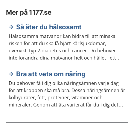
Mer på 1177.se
Så äter du hälsosamt
Hälsosamma matvanor kan bidra till att minska
risken för att du ska få hjärt-kärlsjukdomar,
övervikt, typ 2-diabetes och cancer. Du behöver
inte förändra dina matvanor helt och hållet i ett
enda steg. Kom ihåg att varje liten förändring kan
göra stor skillnad.
Bra att veta om näring
Du behöver få i dig olika näringsämnen varje dag
för att kroppen ska må bra. Dessa näringsämnen är
kolhydrater, fett, proteiner, vitaminer och
mineraler. Genom att äta varierat får du i dig det
du behöver.