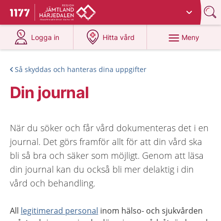
Du har valt region
Jämtland Härjedalen
.
Till startsidan för 1177
på 1177.se
på 1177.se
Meny
Logga in
Hitta vård
Så skyddas och hanteras dina uppgifter
Din journal
När du söker och får vård dokumenteras det i en
journal. Det görs framför allt för att din vård ska
bli så bra och säker som möjligt. Genom att läsa
din journal kan du också bli mer delaktig i din
vård och behandling.
All
legitimerad personal
inom hälso- och sjukvården