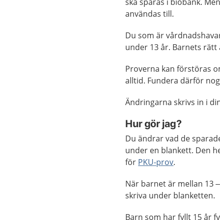
ska sparas i biobank. Men 
användas till.
Du som är vårdnadshavar
under 13 år. Barnets rätt
Proverna kan förstöras om 
alltid. Fundera därför no
Ändringarna skrivs in i di
Hur gör jag?
Du ändrar vad de sparade 
under en blankett. Den he
för
PKU-prov
.
När barnet är mellan 13 –
skriva under blanketten.
Barn som har fyllt 15 år fy