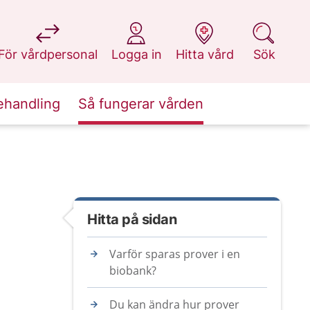
på 1177.se
på 1177.se
på 1177.se
på 1177.se
För vårdpersonal
Logga in
Hitta vård
Sök
ehandling
Så fungerar vården
Hitta på sidan
Varför sparas prover i en
biobank?
Du kan ändra hur prover