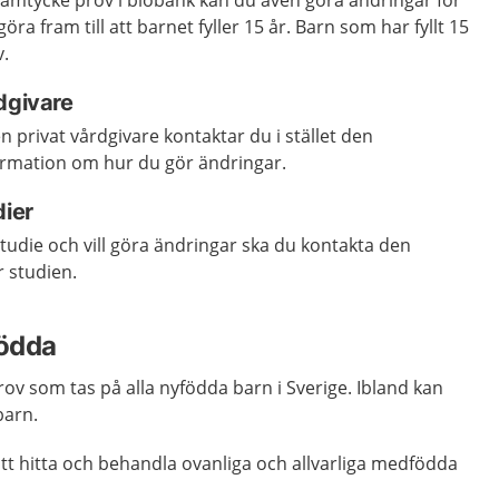
amtycke prov i biobank kan du även göra ändringar för
öra fram till att barnet fyller 15 år. Barn som har fyllt 15
v.
dgivare
privat vårdgivare kontaktar du i stället den
formation om hur du gör ändringar.
dier
studie och vill göra ändringar ska du kontakta den
 studien.
ödda
rov som tas på alla nyfödda barn i Sverige. Ibland kan
barn.
tt hitta och behandla ovanliga och allvarliga medfödda