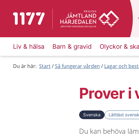
Till startsidan för 1177
Liv & hälsa
Barn & gravid
Olyckor & sk
Du är här:
Start
Så fungerar vården
Lagar och bes
Prover i
Svenska
Lättläst svens
Du kan behöva lämn