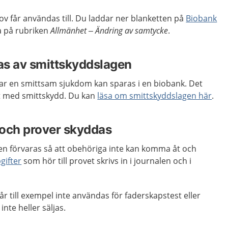
v får användas till. Du laddar ner blanketten på
Biobank
ka på rubriken
Allmänhet – Ändring av samtycke
.
as av smittskyddslagen
har en smittsam sjukdom kan sparas i en biobank. Det
et med smittskydd. Du kan
läsa om smittskyddslagen här
.
 och prover skyddas
en förvaras så att obehöriga inte kan komma åt och
gifter
som hör till provet skrivs in i journalen och i
år till exempel inte användas för faderskapstest eller
inte heller säljas.