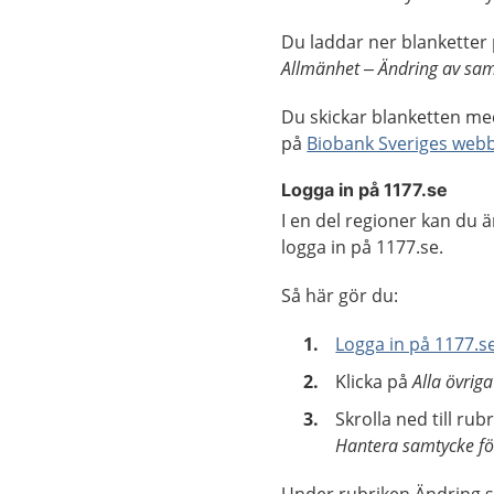
Du laddar ner blanketter
Allmänhet
–
Ändring av sam
Du skickar blanketten med
på
Biobank Sveriges webb
Logga in på 1177.se
I en del regioner kan du 
logga in på 1177.se.
Så här gör du:
Logga in på 1177.s
Klicka på
Alla övriga
Skrolla ned till rub
Hantera samtycke fö