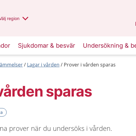
Du har valt region
Välj
en annan
region
Jämtland Härjedalen
.
ador
Sjukdomar & besvär
Undersökning & b
tämmelser
Lagar i vården
Prover i vården sparas
 vården sparas
ka
a prover när du undersöks i vården.