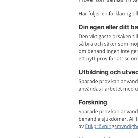
Prover som samlas in i v
Här följer en förklaring ti
Din egen eller ditt b
Den viktigaste orsaken till
så bra och säker som möjl
om behandlingen inte ger
ett nytt prov för att se om
Utbildning och utvec
Sparade prov kan använda
användas i arbetet med ut
Forskning
Sparade prov kan använda
behandla sjukdomar. All 
av
Etikprövningsmyndigh