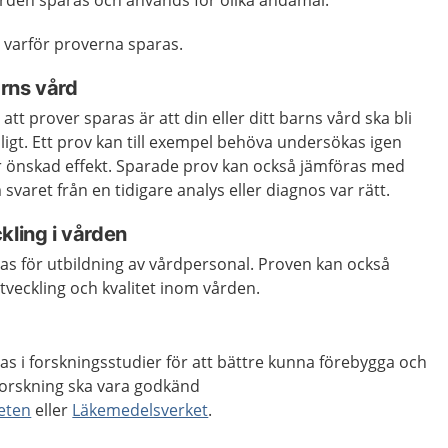
ården sparas och används för olika ändamål.
ll varför proverna sparas.
arns vård
 att prover sparas är att din eller ditt barns vård ska bli
igt. Ett prov kan till exempel behöva undersökas igen
 önskad effekt. Sparade prov kan också jämföras med
 svaret från en tidigare analys eller diagnos var rätt.
kling i vården
s för utbildning av vårdpersonal. Proven kan också
veckling och kvalitet inom vården.
s i forskningsstudier för att bättre kunna förebygga och
forskning ska vara godkänd
eten
eller
Läkemedelsverket
.