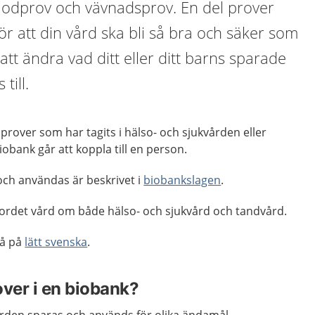
blodprov och vävnadsprov. En del prover
ör att din vård ska bli så bra och säker som
 att ändra vad ditt eller ditt barns sparade
till.
prover som har tagits i hälso- och sjukvården eller
obank går att koppla till en person.
och användas är beskrivet i
biobankslagen
.
 ordet vård om både hälso- och sjukvård och tandvård.
så på
lätt svenska
.
over i en biobank?