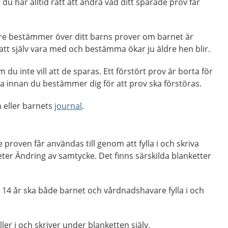
du har alltid rätt att ändra vad ditt sparade prov får
e bestämmer över ditt barns prover om barnet är
 att själv vara med och bestämma ökar ju äldre hen blir.
du inte vill att de sparas. Ett förstört prov är borta för
ga innan du bestämmer dig för att prov ska förstöras.
n eller barnets
journal
.
proven får användas till genom att fylla i och skriva
ter Ändring av samtycke. Det finns särskilda blanketter
 14 år ska både barnet och vårdnadshavare fylla i och
ller i och skriver under blanketten själv.