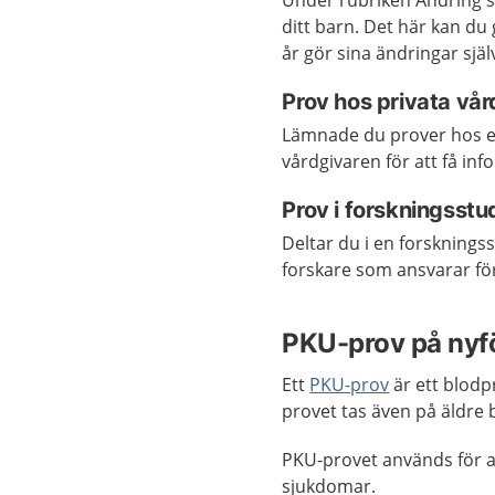
Under rubriken Ändring s
ditt barn. Det här kan du g
år gör sina ändringar själ
Prov hos privata vår
Lämnade du prover hos en 
vårdgivaren för att få in
Prov i forskningsstu
Deltar du i en forsknings
forskare som ansvarar för
PKU-prov på nyf
Ett
PKU-prov
är ett blodp
provet tas även på äldre 
PKU-provet används för a
sjukdomar.