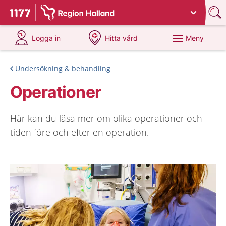
Du har valt region
Halland
.
Till startsidan för 1177
på 1177.se
på 1177.se
Meny
Logga in
Hitta vård
Undersökning & behandling
Operationer
Här kan du läsa mer om olika operationer och
tiden före och efter en operation.