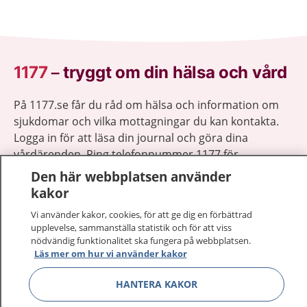
1177
–
tryggt om din hälsa och vård
På 1177.se får du råd om hälsa och information om
sjukdomar och vilka mottagningar du kan kontakta.
Logga in för att läsa din journal och göra dina
vårdärenden. Ring telefonnummer 1177 för
sjukvårdsrådgivning dygnet runt.
Den här webbplatsen använder
1177 ger dig råd när du vill må bättre.
kakor
Vi använder kakor, cookies, för att ge dig en förbättrad
upplevelse, sammanställa statistik och för att viss
nödvändig funktionalitet ska fungera på webbplatsen.
Läs mer om hur vi använder kakor
Visa inn
1177 på flera språk
HANTERA KAKOR