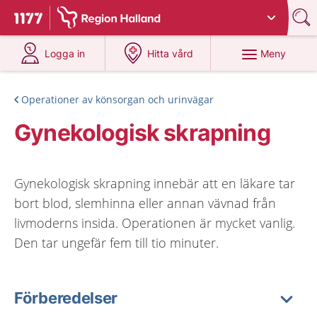
Du har valt region
Halland
.
Till startsidan för 1177
på 1177.se
på 1177.se
Meny
Logga in
Hitta vård
Operationer av könsorgan och urinvägar
Gynekologisk skrapning
Gynekologisk skrapning innebär att en läkare tar
bort blod, slemhinna eller annan vävnad från
livmoderns insida. Operationen är mycket vanlig.
Den tar ungefär fem till tio minuter.
Förberedelser