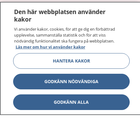
1177
–
tryggt om din hälsa och vård
Den här webbplatsen använder
kakor
På 1177.se får du råd om hälsa och information om
sjukdomar och vilka mottagningar du kan kontakta.
Vi använder kakor, cookies, för att ge dig en förbättrad
upplevelse, sammanställa statistik och för att viss
Logga in för att läsa din journal och göra dina
nödvändig funktionalitet ska fungera på webbplatsen.
vårdärenden. Ring telefonnummer 1177 för
Läs mer om hur vi använder kakor
sjukvårdsrådgivning dygnet runt.
1177 ger dig råd när du vill må bättre.
HANTERA KAKOR
GODKÄNN NÖDVÄNDIGA
Visa inn
1177 på flera språk
GODKÄNN ALLA
Visa inn
Om 1177
Visa inn
Kontakt