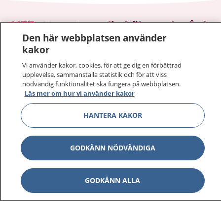
1177
–
tryggt om din hälsa och vård
Den här webbplatsen använder
kakor
På 1177.se får du råd om hälsa och information om
sjukdomar och vilka mottagningar du kan kontakta.
Vi använder kakor, cookies, för att ge dig en förbättrad
Logga in för att läsa din journal och göra dina
upplevelse, sammanställa statistik och för att viss
vårdärenden. Ring telefonnummer 1177 för
nödvändig funktionalitet ska fungera på webbplatsen.
Läs mer om hur vi använder kakor
sjukvårdsrådgivning dygnet runt.
1177 ger dig råd när du vill må bättre.
HANTERA KAKOR
GODKÄNN NÖDVÄNDIGA
Visa inn
1177 på flera språk
GODKÄNN ALLA
Visa inn
Om 1177