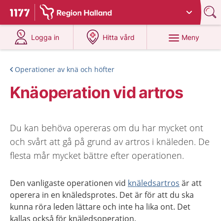
Du har valt region
Halland
.
Till startsidan för 1177
på 1177.se
på 1177.se
Meny
Logga in
Hitta vård
Operationer av knä och höfter
Knäoperation vid artros
Du kan behöva opereras om du har mycket ont
och svårt att gå på grund av artros i knäleden. De
flesta mår mycket bättre efter operationen.
Den vanligaste operationen vid
knäledsartros
är att
operera
in en knäledsprotes.
Det är för att du ska
kunna röra leden lättare
o
ch inte ha lika ont.
Det
kallas också för knäledsoperation.