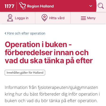
Du har valt region
Halland
.
Till startsidan för 1177
på 1177.se
på 1177.se
Meny
Logga in
Hitta vård
Före och efter operation
Operation i buken -
förberedelser innan och
vad du ska tänka på efter
Innehållet gäller för Halland
Innehållet gäller för Halland
Information från fysioterapeuten/sjukgymnasten
kring hur du bäst förbereder dig inför operation i
buken och vad du bör tänka på efter operation.