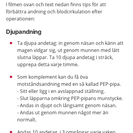
I filmen ovan och text nedan finns tips för att
förbättra andning och blodcirkulation efter
operationen:
Djupandning
Ta djupa andetag: in genom näsan och känn att
magen vidgar sig, ut genom munnen med lätt
slutna läppar. Ta 10 djupa andetag i sträck,
upprepa detta varje timme.
Som komplement kan du få öva
motståndsandning med en så kallad PEP-pipa.
- Sitt eller ligg i en avslappnad ställning.
- Slut läpparna omkring PEP-pipans munstycke.
- Andas in djupt och långsamt genom näsan.
- Andas ut genom munnen något mer än
normalt.
Andas 10 andetag i 3 omgångar varje vaken