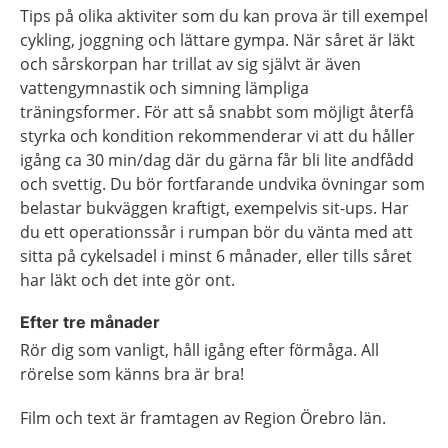
Tips på olika aktiviter som du kan prova är till exempel
cykling, joggning och lättare gympa. När såret är läkt
och sårskorpan har trillat av sig självt är även
vattengymnastik och simning lämpliga
träningsformer. För att så snabbt som möjligt återfå
styrka och kondition rekommenderar vi att du håller
igång ca 30 min/dag där du gärna får bli lite andfådd
och svettig. Du bör fortfarande undvika övningar som
belastar bukväggen kraftigt, exempelvis sit-ups. Har
du ett operationssår i rumpan bör du vänta med att
sitta på cykelsadel i minst 6 månader, eller tills såret
har läkt och det inte gör ont.
Efter tre månader
Rör dig som vanligt, håll igång efter förmåga. All
rörelse som känns bra är bra!
Film och text är framtagen av Region Örebro län.