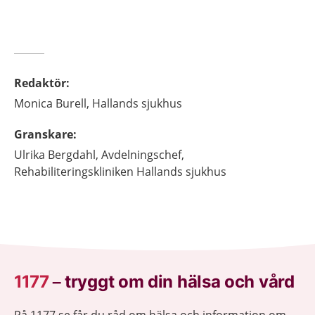
Redaktör
:
Monica
Burell,
Hallands sjukhus
Granskare
:
Ulrika
Bergdahl,
Avdelningschef,
Rehabiliteringskliniken Hallands sjukhus
1177
–
tryggt om din hälsa och vård
På 1177.se får du råd om hälsa och information om