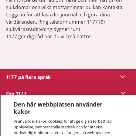
sjukdomar och vilka mottagningar du kan kontakta.
Logga in för att läsa din journal och göra dina
vårdärenden. Ring telefonnummer 1177 för
sjukvårdsrådgivning dygnet runt.
1177 ger dig råd när du vill må bättre.
Visa inn
1177 på flera språk
Visa inn
Om 1177
Den här webbplatsen använder
Visa inn
Kontakt
kakor
Vi använder kakor, cookies, för att ge dig en förbättrad
upplevelse, sammanställa statistik och för att viss
Behandling av personuppgifter
nödvändig funktionalitet ska fungera på webbplatsen.