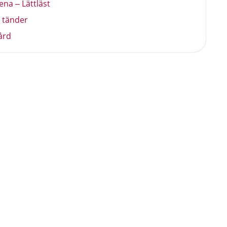
ena – Lättläst
 tänder
ård