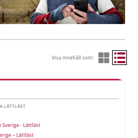
Visa innehåll som:
Visa som rutnät
Visa som 
Cur
KA LÄTTLÄST
Sverige - Lättläst
rige – Lättläst