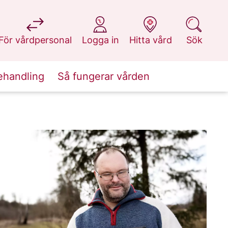
på 1177.se
på 1177.se
på 1177.se
på 1177.se
För vårdpersonal
Logga in
Hitta vård
Sök
ehandling
Så fungerar vården