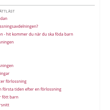
LÄTTLÄST
idan
rlossningsavdelningen?
n - hit kommer du när du ska föda barn
ssningen
ssningen
ningar
ter förlossning
 första tiden efter en förlossning
r fött barn
rsnitt