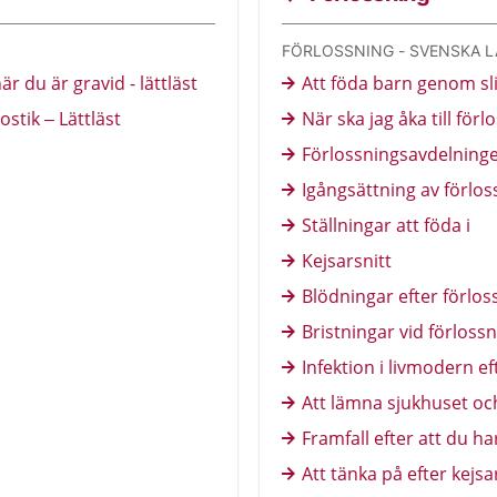
FÖRLOSSNING - SVENSKA 
r du är gravid - lättläst
Att föda barn genom sl
stik – Lättläst
När ska jag åka till fö
Förlossningsavdelninge
Igångsättning av förlo
Ställningar att föda i
Kejsarsnitt
Blödningar efter förlo
Bristningar vid förloss
Infektion i livmodern ef
Att lämna sjukhuset och
Framfall efter att du ha
Att tänka på efter kejsa