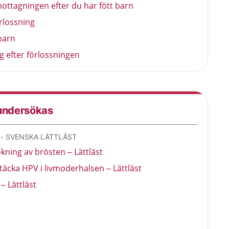
ttagningen efter du har fött barn
rlossning
barn
ig efter förlossningen
 undersökas
- SVENSKA LÄTTLÄST
ning av brösten – Lättläst
täcka HPV i livmoderhalsen – Lättläst
– Lättläst