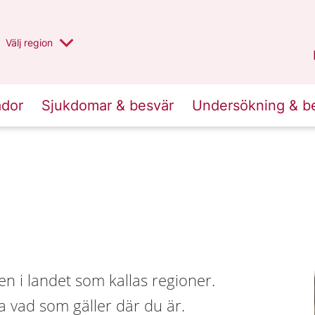
Du har valt region
Välj
en annan
region
Halland
.
ador
Sjukdomar & besvär
Undersökning & b
en i landet som kallas regioner.
ta vad som gäller där du är.