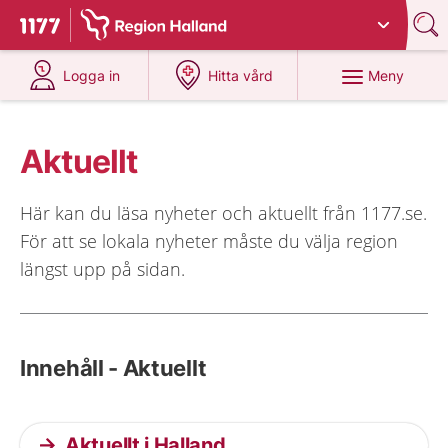
Du har valt region
Halland
.
Till startsidan för 1177
på 1177.se
på 1177.se
Meny
Logga in
Hitta vård
Aktuellt
Här kan du läsa nyheter och aktuellt från 1177.se.
För att se lokala nyheter måste du välja region
längst upp på sidan.
Innehåll - Aktuellt
Aktuellt i Halland