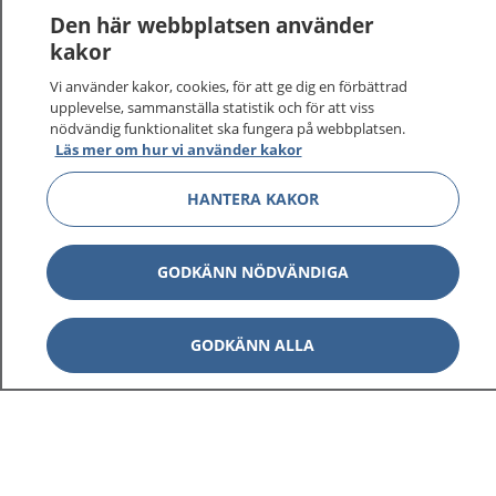
Den här webbplatsen använder
kakor
Vi använder kakor, cookies, för att ge dig en förbättrad
upplevelse, sammanställa statistik och för att viss
nödvändig funktionalitet ska fungera på webbplatsen.
Läs mer om hur vi använder kakor
HANTERA KAKOR
1177
–
tryggt om din hälsa och vård
På 1177.se får du råd om hälsa och information om
GODKÄNN NÖDVÄNDIGA
sjukdomar och vilka mottagningar du kan kontakta.
Logga in för att läsa din journal och göra dina
vårdärenden. Ring telefonnummer 1177 för
GODKÄNN ALLA
sjukvårdsrådgivning dygnet runt.
1177 ger dig råd när du vill må bättre.