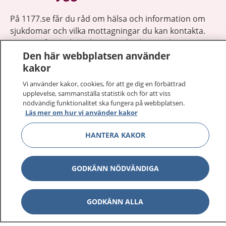
På 1177.se får du råd om hälsa och information om
sjukdomar och vilka mottagningar du kan kontakta.
Logga in för att läsa din journal och göra dina
Den här webbplatsen använder
vårdärenden. Ring telefonnummer 1177 för
kakor
sjukvårdsrådgivning dygnet runt.
1177 ger dig råd när du vill må bättre.
Vi använder kakor, cookies, för att ge dig en förbättrad
upplevelse, sammanställa statistik och för att viss
nödvändig funktionalitet ska fungera på webbplatsen.
Läs mer om hur vi använder kakor
HANTERA KAKOR
Visa inn
1177 på flera språk
GODKÄNN NÖDVÄNDIGA
Visa inn
Om 1177
Visa inn
Kontakt
GODKÄNN ALLA