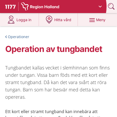
Du har valt region
Halland
.
Till startsidan för 1177
på 1177.se
på 1177.se
Meny
Logga in
Hitta vård
Operationer
Operation av tungbandet
Tungbandet kallas vecket i slemhinnan som finns
under tungan. Vissa barn föds med ett kort eller
stramt tungband. Då kan det vara svårt att röra
tungan. Barn som har besvär med detta kan
opereras.
Ett kort eller stramt tungband kan innebära att