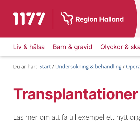
Till startsidan för 1177
Liv & hälsa
Barn & gravid
Olyckor & sk
Du är här:
Start
Undersökning & behandling
Opera
Transplantationer
Läs mer om att få till exempel ett nytt o