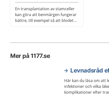
En transplantation av stamceller
kan göra att benmärgen fungerar
bättre, till exempel så att blodet
bildas som det ska.
Mer på 1177.se
Levnadsråd ef
Här kan du läsa om att le
infektioner och vilka l
komplikationer efter tra