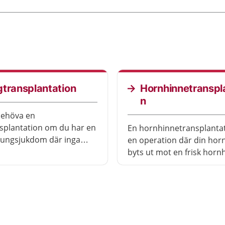
transplantation
Hornhinnetranspl
n
behöva en
splantation om du har en
En hornhinnetransplantat
g lungsjukdom där inga
en operation där din hor
handlingar hjälper.
byts ut mot en frisk horn
ntation innebär att få en
från en donator.
från en person
gen har dött.