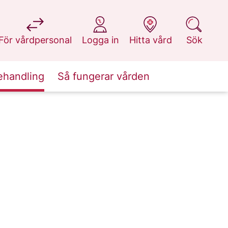
på 1177.se
på 1177.se
på 1177.se
på 1177.se
För vårdpersonal
Logga in
Hitta vård
Sök
ehandling
Så fungerar vården