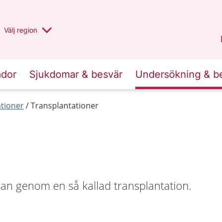
Du har valt region
Välj
en annan
region
Halland
.
ador
Sjukdomar & besvär
Undersökning & b
tioner
Transplantationer
rgan genom en så kallad transplantation.