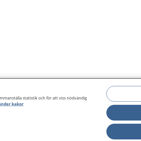
ammanställa statistik och för att viss nödvändig
änder kakor
sjukdomar och
Other languages