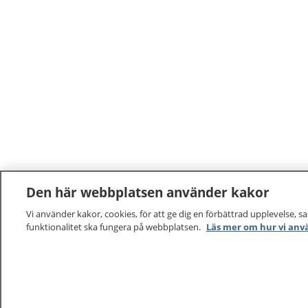
Den här webbplatsen använder kakor
Vi använder kakor, cookies, för att ge dig en förbättrad upplevelse, s
funktionalitet ska fungera på webbplatsen.
Läs mer om hur vi anv
1177
–
tryggt om din hälsa och vård
På 1177.se får du råd om hälsa och information om 