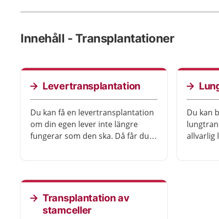
Innehåll - Transplantationer
Levertransplantation
Lung
Du kan få en levertransplantation
Du kan 
om din egen lever inte längre
lungtran
fungerar som den ska. Då får du
allvarli
en ny lever inopererad. Efter
andra be
transplantationen kan du leva ett
Transpla
vanligt liv, men du behöver ta
eller två lungor 
läkemedel regelbundet och gå på
som nyli
regelbundna kontroller.
Transplantation av
stamceller