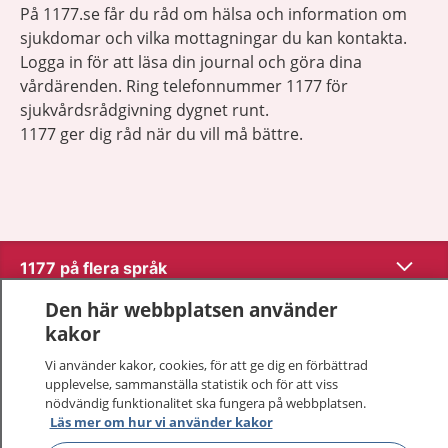
På 1177.se får du råd om hälsa och information om
sjukdomar och vilka mottagningar du kan kontakta.
Logga in för att läsa din journal och göra dina
vårdärenden. Ring telefonnummer 1177 för
sjukvårdsrådgivning dygnet runt.
1177 ger dig råd när du vill må bättre.
Visa inn
1177 på flera språk
Den här webbplatsen använder
Visa inn
Om 1177
kakor
Vi använder kakor, cookies, för att ge dig en förbättrad
Visa inn
Kontakt
upplevelse, sammanställa statistik och för att viss
nödvändig funktionalitet ska fungera på webbplatsen.
Läs mer om hur vi använder kakor
Behandling av personuppgifter