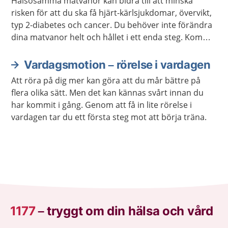
Hälsosamma matvanor kan bidra till att minska
risken för att du ska få hjärt-kärlsjukdomar, övervikt,
typ 2-diabetes och cancer. Du behöver inte förändra
dina matvanor helt och hållet i ett enda steg. Kom
ihåg att varje liten förändring kan göra stor skillnad.
Vardagsmotion – rörelse i vardagen
Att röra på dig mer kan göra att du mår bättre på
flera olika sätt. Men det kan kännas svårt innan du
har kommit i gång. Genom att få in lite rörelse i
vardagen tar du ett första steg mot att börja träna.
1177
–
tryggt om din hälsa och vård