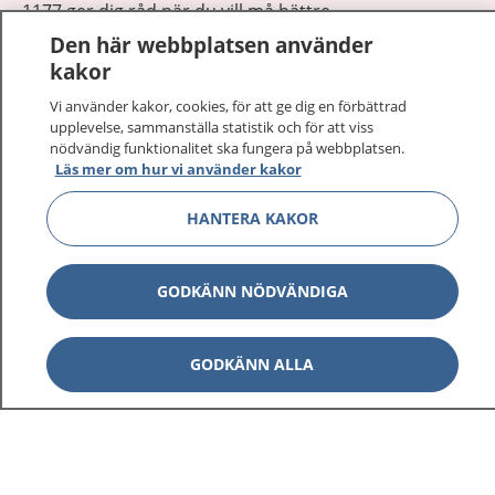
1177 ger dig råd när du vill må bättre.
Den här webbplatsen använder
kakor
Vi använder kakor, cookies, för att ge dig en förbättrad
upplevelse, sammanställa statistik och för att viss
nödvändig funktionalitet ska fungera på webbplatsen.
Visa inn
1177 på flera språk
Läs mer om hur vi använder kakor
Visa inn
HANTERA KAKOR
Om 1177
Visa inn
Kontakt
GODKÄNN NÖDVÄNDIGA
Behandling av personuppgifter
GODKÄNN ALLA
Hantering av kakor
Inställningar för kakor