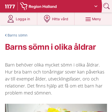
Du har valt region
Halland
.
Till startsidan för 1177
på 1177.se
på 1177.se
Meny
Logga in
Hitta vård
Barns sömn
Barns sömn i olika åldrar
Barn behöver olika mycket sömn i olika åldrar.
Hur bra barn och tonåringar sover kan påverkas
av till exempel ålder, utvecklingsfaser, oro och
relationer. Det finns hjälp att få om ett barn har
problem med sömnen.