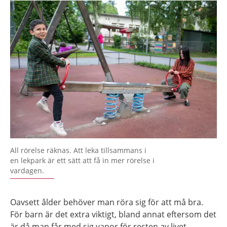
All rörelse räknas. Att leka tillsammans i
en lekpark är ett sätt att få in mer rörelse i
vardagen.
Oavsett ålder behöver man röra sig för att må bra.
För barn är det extra viktigt, bland annat eftersom det
är då man får med sig vanor för resten av livet.