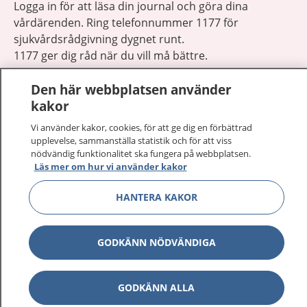
Logga in för att läsa din journal och göra dina
vårdärenden. Ring telefonnummer 1177 för
sjukvårdsrådgivning dygnet runt.
1177 ger dig råd när du vill må bättre.
Den här webbplatsen använder
kakor
Vi använder kakor, cookies, för att ge dig en förbättrad
upplevelse, sammanställa statistik och för att viss
Visa inn
1177 på flera språk
nödvändig funktionalitet ska fungera på webbplatsen.
Läs mer om hur vi använder kakor
Visa inn
Om 1177
HANTERA KAKOR
Visa inn
Kontakt
GODKÄNN NÖDVÄNDIGA
Behandling av personuppgifter
GODKÄNN ALLA