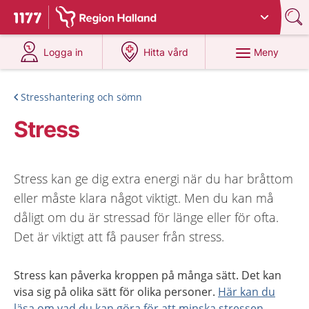
Du har valt region
Halland
.
Till startsidan för 1177
på 1177.se
på 1177.se
Meny
Logga in
Hitta vård
Stresshantering och sömn
Stress
Stress kan ge dig extra energi när du har bråttom
eller måste klara något viktigt. Men du kan må
dåligt om du är stressad för länge eller för ofta.
Det är viktigt att få pauser från stress.
Stress kan påverka kroppen på många sätt. Det kan
visa sig på olika sätt för olika personer.
Här kan du
läsa om vad du kan göra för att minska stressen
.