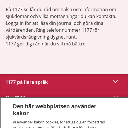
På 1177.se får du råd om hälsa och information om
sjukdomar och vilka mottagningar du kan kontakta.
Logga in för att läsa din journal och göra dina
vårdärenden. Ring telefonnummer 1177 för
sjukvårdsrådgivning dygnet runt.
1177 ger dig råd när du vill må bättre.
Visa inn
1177 på flera språk
Visa inn
Om 1177
Den här webbplatsen använder
Visa inn
kakor
Kontakt
Vi använder kakor, cookies, för att ge dig en förbättrad
upplevelse, sammanställa statistik och för att viss