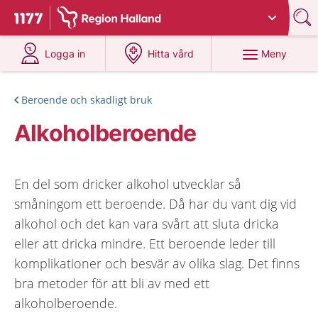
Du har valt region
Halland
.
Till startsidan för 1177
på 1177.se
på 1177.se
Meny
Logga in
Hitta vård
Beroende och skadligt bruk
Alkoholberoende
En del som dricker alkohol utvecklar så
småningom ett beroende. Då har du vant dig vid
alkohol och det kan vara svårt att sluta dricka
eller att dricka mindre. Ett beroende leder till
komplikationer och besvär av olika slag. Det finns
bra metoder för att bli av med ett
alkoholberoende.