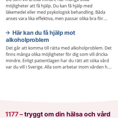
möjligheter att få hjälp. Du kan få hjälp med
läkemedel eller med psykologisk behandling. Båda
anses vara lika effektiva, men passar olika bra för
olika personer. Behandlingar kan också kombineras.
En del får bra stöd i självhjälpsgrupper.
Här kan du få hjälp mot
alkoholproblem
Det går att komma till rätta med alkoholproblem. Det
finns många olika möjligheter för dig som vill dricka
mindre. Enligt patientlagen har du rätt att söka vård
var du vill i Sverige. Alla som arbetar inom vården har
tystnadsplikt.
1177
–
tryggt om din hälsa och vård