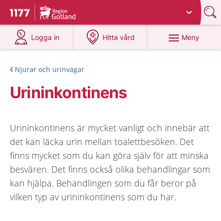
Du har valt region
Gotland
.
Till startsidan för 1177
på 1177.se
på 1177.se
Meny
Logga in
Hitta vård
Njurar och urinvägar
Urininkontinens
Urininkontinens är mycket vanligt och innebär att
det kan läcka urin mellan toalettbesöken. Det
finns mycket som du kan göra själv för att minska
besvären. Det finns också olika behandlingar som
kan hjälpa. Behandlingen som du får beror på
vilken typ av urininkontinens som du har.